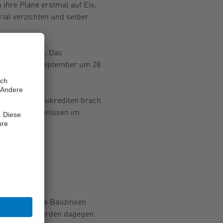
 ihre Pläne erstmal auf Eis.
ial verzichten und selber
eingebrochen. Das
ige ging im September um 28
n Wohnungsbaukrediten brach
en Januar-Ergebnissen im
 für 2023: Die Bauzinsen
ohneigentum werden dagegen