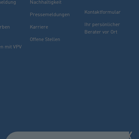
eldung
Nachhaltigkeit
Kontaktformular
Pressemeldungen
Finden Sie Ihren Berater
Ihr persönlicher
rben
Karriere
Berater vor Ort
Sie haben noch Fragen oder möchten sich
Offene Stellen
indivuell beraten lassen.
n mit VPV
PLZ oder Ort
oder
Name des Beraters
Berater suchen