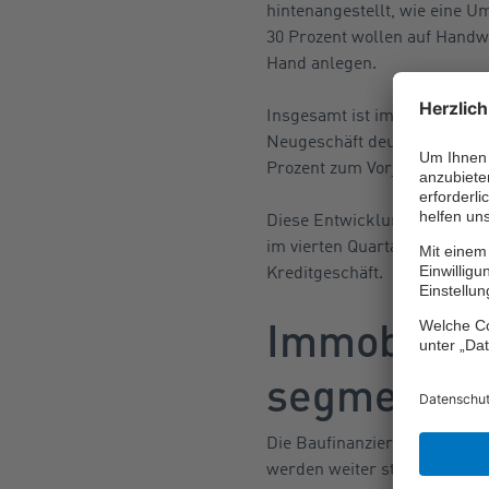
hintenangestellt, wie eine U
30 Prozent wollen auf Handwe
Hand anlegen.
Insgesamt ist im Zuge der s
Neugeschäft deutscher Bank
Prozent zum Vorjahresmonat
Diese Entwicklung bestätigt
im vierten Quartal so stark e
Kreditgeschäft.
Immobilien
segmentie
Die Baufinanzierungs-Zinsen 
werden weiter steigen, alle