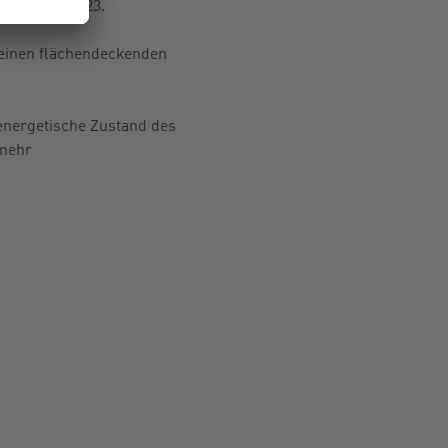
stern für 2023.
 einen flächendeckenden
 energetische Zustand des
 mehr