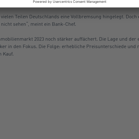
eicht nach unten korrigiert, so die Aussagen von Finanzdienstlei
 vielen Teilen Deutschlands eine Vollbremsung hingelegt. Doch
nicht sehen“, meint ein Bank-Chef.
mmobilienmarkt 2023 noch stärker auffächert. Die Lage und der
ker in den Fokus. Die Folge: erhebliche Preisunterschiede und
 Kauf.