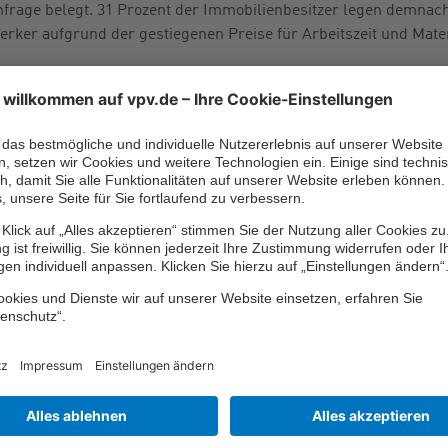
mfrage belegt. 31 Prozent der Immobilienbesitzer legen demnach
rker aufgrund der gestiegenen Preise für Arbeitszeit und Mater
teigenden Zinsen die Nachfrage nach Baufinanzierungen weiter 
en mit Immobiliendarlehen an Privathaushalte und Selbstständ
 zurück.
e auch die
Deutsche Bundesbank
: „Die Nachfrage nach private
in wie noch nie zuvor seit […] 2003“, schreibt das Institut zu d
markt wird sich stärker
ren
sind inzwischen auf entwa vier Prozent gestiegen. Die Prognose
rdings nicht mehr im selben Tempo wie 2022. Die Preise für W