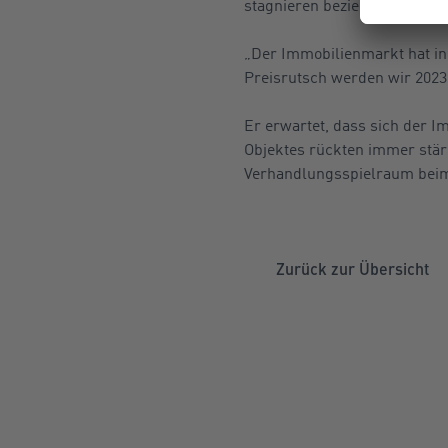
stagnieren beziehungsweise l
„Der Immobilienmarkt hat in
Preisrutsch werden wir 2023 
Er erwartet, dass sich der I
Objektes rückten immer stär
Verhandlungsspielraum beim
Zurück zur Übersicht