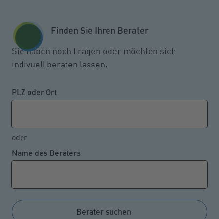
Zum Seiteninhalt springen
GESCHÄFTSKUNDEN
KUNDENPORTAL
Finden Sie Ihren Berater
MENÜ
Sie haben noch Fragen oder möchten sich
indivuell beraten lassen.
Deutlich höhere Schäden durch
Naturgefahren
PLZ oder Ort
oder
03.06.2024
Name des Beraters
Eine aktuelle Bilanz des Gesamtverbandes der
Deutschen Versicherungswirtschaft e.V. (GDV)
verdeutlicht, wie wichtig ein ausreichender
Versicherungsschutz für Schäden, die durch Sturm,
Berater suchen
Hagel und andere Naturgewalten verursacht werden,