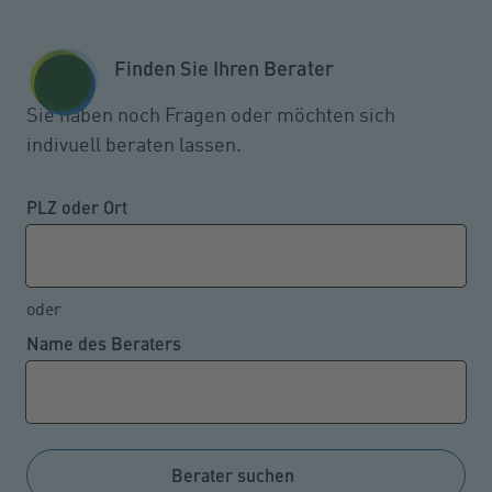
Zum Seiteninhalt springen
GESCHÄFTSKUNDEN
KUNDENPORTAL
Finden Sie Ihren Berater
MENÜ
Sie haben noch Fragen oder möchten sich
indivuell beraten lassen.
Die Anzahl der
Photovoltaikanlagen steigt
PLZ oder Ort
weiter
oder
Name des Beraters
12.08.2024
Allein binnen eines Jahres ist die Anzahl der
Photovoltaikanlagen um fast 30 Prozent und die damit
installierte Leistung um knapp 21 Prozent gestiegen.
Berater suchen
Allerdings kann eine Beschädigung oder Zerstörung