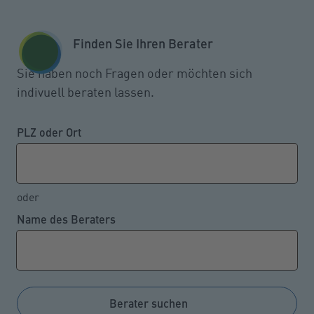
Zum Seiteninhalt springen
GESCHÄFTSKUNDEN
KUNDENPORTAL
Finden Sie Ihren Berater
MENÜ
Sie haben noch Fragen oder möchten sich
indivuell beraten lassen.
Die besten Krankenkassen
PLZ oder Ort
01.07.2024
oder
Bei einem binnen zwei Jahren durchgeführten
Name des Beraters
Vergleich der 21 größten gesetzlichen Krankenkassen
schnitten vier Akteure sehr gut ab, davon stiegen drei
neu in die Spitzengruppe auf und einer musste sich
aus dieser verabschieden.
Berater suchen