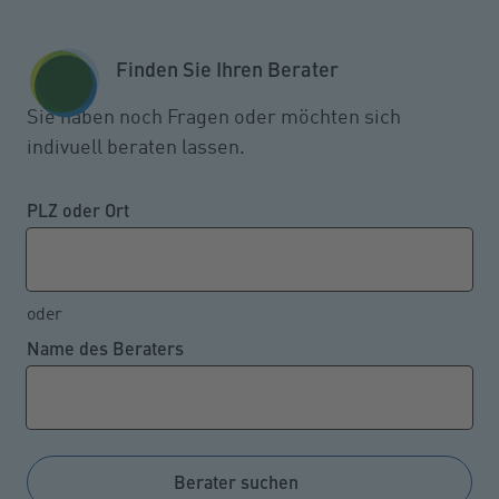
Zum Seiteninhalt springen
GESCHÄFTSKUNDEN
KUNDENPORTAL
Finden Sie Ihren Berater
MENÜ
Sie haben noch Fragen oder möchten sich
indivuell beraten lassen.
Die Durchschnittsrente liegt
knapp über 1.000 Euro
PLZ oder Ort
oder
13.03.2023
Name des Beraters
Die mittlere Versichertenrente beträgt nach den
jüngsten Angaben der Deutschen
Rentenversicherung für Frauen 891 Euro und für
Männer 1.254 Euro. Hinterbliebenenrenten sind
Berater suchen
erheblich niedriger. Am besten versorgt sind