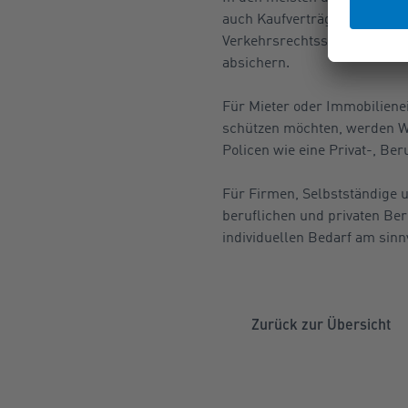
auch Kaufverträgen von Möbel
Verkehrsrechtsschutz-Versic
absichern.
Für Mieter oder Immobilienei
schützen möchten, werden W
Policen wie eine Privat-, B
Für Firmen, Selbstständige u
beruflichen und privaten Be
individuellen Bedarf am sinnv
Zurück zur Übersicht