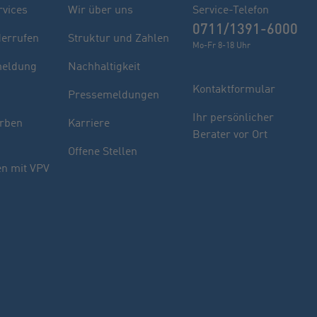
rvices
Wir über uns
Service-Telefon
0711/1391-6000
derrufen
Struktur und Zahlen
Mo-Fr 8-18 Uhr
eldung
Nachhaltigkeit
Kontaktformular
Pressemeldungen
Finden Sie Ihren Berater
Ihr persönlicher
rben
Karriere
Berater vor Ort
Sie haben noch Fragen oder möchten sich
Offene Stellen
indivuell beraten lassen.
n mit VPV
PLZ oder Ort
oder
Name des Beraters