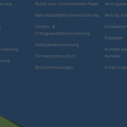
herung
Rund-ums-Unternehmen Paket
Vertragsse
Betriebshaftpflichtversicherung
Vertrag wi
g
Inhalts- &
Schadensm
Ertragsausfallversicherung
Ratgeber
Gebäudeversicherung
sicherung
Kunden we
Firmenrechtsschutz
Kunden
erung
Branchenlösungen
Erfahrunge