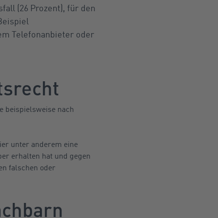
ll (26 Prozent), für den
eispiel
em Telefonanbieter oder
tsrecht
e beispielsweise nach
 hier unter anderem eine
ber erhalten hat und gegen
gen falschen oder
achbarn