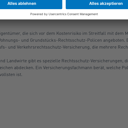
n oder Elektrogeräten mit abgesichert. Kfz-Halter und Kfz-Fah
herung bei Ärger rund um das Kfz und für Rechtsstreitigkeiten
gentümer, die sich vor dem Kostenrisiko im Streitfall mit dem M
ohnungs- und Grundstücks-Rechtsschutz-Policen angeboten. E
erufs- und Verkehrsrechtsschutz-Versicherung, die mehrere Rech
nd Landwirte gibt es spezielle Rechtsschutz-Versicherungen, die
reichen abdecken. Ein Versicherungsfachmann berät, welche Po
ollsten ist.