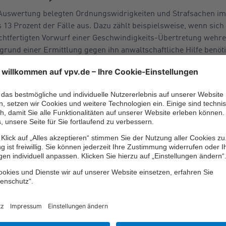
-Auswertung belegten Ordnungswidrigkeiten und Strafsachen im 
 13 Prozent der Fälle aus. Dazu zählt beispielsweise, wenn sic
htfertigten Vorwurf einer Geschwindigkeits-Übertretung wehren
rund einer Ermittlung gegen ihn anwaltschaftliche Hilfe benöti
te rund um die eigene oder gemietete Immobilie. Jede zehnte ju
likte zwischen Mieter und Vermieter, zum Beispiel aufgrund ei
 weil es Schimmel in der Wohnung gab. Zu den Immobilienkonf
keiten wegen Hecken oder Bäumen, die über die Grundstücksgre
de Rechtsschutzpolice
n verschiedensten Lebensbereichen vorkommen. Für die meisten 
en. Eine Privat- und Berufsrechtsschutz-Versicherung übernim
ür zahlreiche Fälle, wenn es im privaten oder beruflichen Berei
t.
en sind auch Streitigkeiten im Rahmen von Verbraucherverträgen