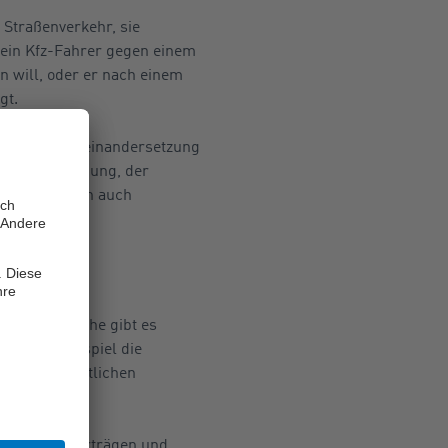
Straßenverkehr, sie
h ein Kfz-Fahrer gegen einem
 will, oder er nach einem
gt.
ristische Auseinandersetzung
ner Mieterhöhung, der
likten zählen auch
nze ragen.
Rechtsbereiche gibt es
mt zum Beispiel die
ch zu gerichtlichen
 wie Reiseverträgen und