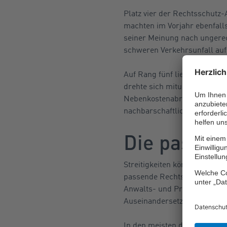
Platz vier der Rechtsschutz
machten im Vorjahr ebenfalls
seiner Meinung nach ungerec
schweren Verkehrsunfall aufg
Auf Rang fünf liegen Konflik
drehte sich mitunter um Konf
Nebenkostenabrechnung oder
nachbarschaftliche Streitig
Die passen
Streitigkeiten können in de
passende Rechtsschutz-Polic
Anwalts- und Prozesskosten f
Auseinandersetzungen komm
In den meisten dieser Polic