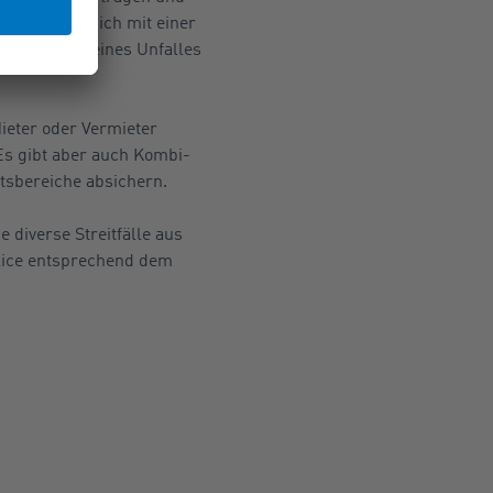
rer können sich mit einer
 im Rahmen eines Unfalles
ieter oder Vermieter
s gibt aber auch Kombi-
tsbereiche absichern.
 diverse Streitfälle aus
lice entsprechend dem