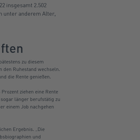
22 insgesamt 2.502
n unter anderem Alter,
uften
spätestens zu diesem
 in den Ruhestand wechseln.
und die Rente genießen.
 Prozent ziehen eine Rente
 sogar länger berufstätig zu
nger einem Job nachgehen
chen Ergebnis. „Die
rbsbiographien und