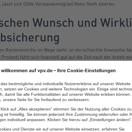
lässt sich DDN-Vorstandsmitglied Niels Reith zitieren.
schen Wunsch und Wirkli
absicherung
Renteneintritts im Wege steht, ist die schlechte finanzielle A
8 Prozent) fühlt sich finanziell gut auf die Zeit nach der Arbeit ei
orbereitet.
t 45,1 Prozent geldlich nicht gut auf den Ruhestand vorbereitet
schlecht“. Weitere 23,1 Prozent sind unentschieden, ob sie der 
ens: Knapp mehr als die Hälfte der befragten Frauen – 50,6 Proz
 sind es hingegen nur 39,8 Prozent.
systeme an ihre Grenzen kommen, wird die private Altersvorsorg
mals verstärkt durch mediale Effekte“, weiß Professor Dr. Ulri
jungen Jahren vernachlässigen Menschen tendenziell allerdings i