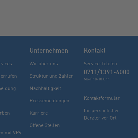
Unternehmen
Kontakt
rvices
Wir über uns
Service-Telefon
0711/1391-6000
derrufen
Struktur und Zahlen
Mo-Fr 8-18 Uhr
eldung
Nachhaltigkeit
Kontaktformular
Pressemeldungen
Finden Sie Ihren Berater
Ihr persönlicher
rben
Karriere
Berater vor Ort
Sie haben noch Fragen oder möchten sich
Offene Stellen
indivuell beraten lassen.
n mit VPV