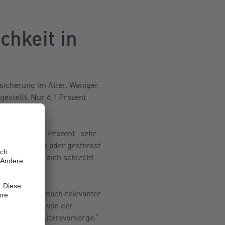
chkeit in
bsicherung im Alter. Weniger
ngestellt. Nur 6,1 Prozent
 – davon 19,7 Prozent „sehr
Rente gelassen oder gestresst
ent – fühlen sich schlecht
e sicherlich noch relevanter
ke Fasbender von der
hre private Altersvorsorge.“