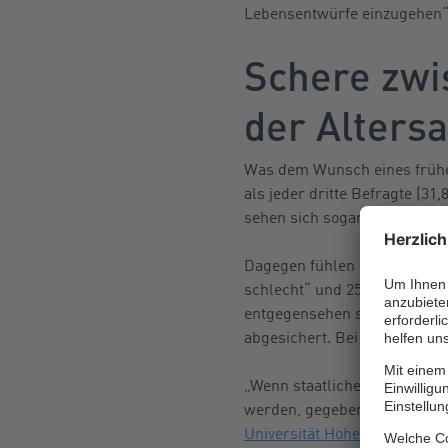
Lebensentwürfe einzugehen“, 
Schere zwi
der Alters
Was dem Wunsch eines frühen 
als jeder dritte Befragte (31,
sehen sich sogar „sehr gut“ v
Dagegen fühlen sich insgesam
schlecht“ und 25,4 Prozent „
entgegensehen sollten. Übrig
abgesichert. Bei den Männern
„Wenn staatliche Sicherungs
werden, gegebenenfalls noch
Universität Hohenheim
. „In 