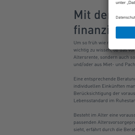
Mit dem ri
finanziell 
Um so früh wie möglich in d
wichtig zu wissen, ob das vo
Altersrente, sondern auch so
und/oder aus Miet- und Pacht
Eine entsprechende Beratung
individuellen Einkünften ma
Berücksichtigung der vorauss
Lebensstandard im Ruhestan
Besteht im Alter eine vorau
passenden Altersvorsorgeprod
sieht, erfährt durch die Ber