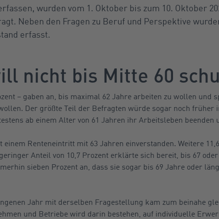
rfassen, wurden vom 1. Oktober bis zum 10. Oktober 20
ragt. Neben den Fragen zu Beruf und Perspektive wurde
tand erfasst.
ll nicht bis Mitte 60 sch
rozent – gaben an, bis maximal 62 Jahre arbeiten zu wollen und 
wollen. Der größte Teil der Befragten würde sogar noch früher
estens ab einem Alter von 61 Jahren ihr Arbeitsleben beenden 
 einem Renteneintritt mit 63 Jahren einverstanden. Weitere 11,6
eringer Anteil von 10,7 Prozent erklärte sich bereit, bis 67 oder
mmerhin sieben Prozent an, dass sie sogar bis 69 Jahre oder lä
ngenen Jahr mit derselben Fragestellung kam zum beinahe glei
hmen und Betriebe wird darin bestehen, auf individuelle Erwe