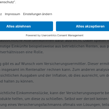
chtigen Plan den Ruhest
sichern
en Ruhestand gehen zu können und im Rentenalter den Lebenssta
raussichtliche Alterseinkommen dafür ausreicht. Dabei spielen n
nstige Einkünfte beispielsweise aus betrieblichen Renten, aus p
verhältnissen eine Rolle.
 gibt es auf Wunsch vom Versicherungsvermittler. Dieser ermit
n insgesamt im Rentenalter rechnen kann. Zum anderen analysie
ichtlichen Ausgaben und der Inflation, ob dies ausreicht, um d
d halten zu können.
ssichtliche Einkommenslücke, kann der Versicherungsexperte bei
ukte helfen, um diese zu schließen. Selbst wer derzeit keinen 
atung eines Versicherungsfachmanns oftmals von Lösungen, teils