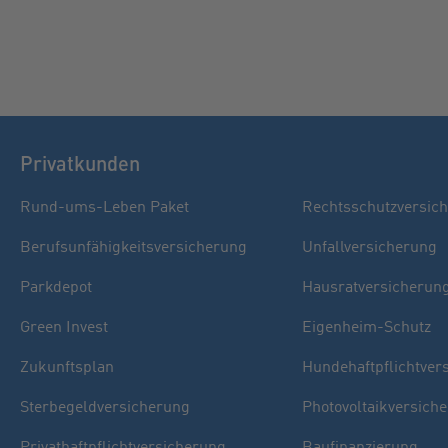
Privatkunden
Rund-ums-Leben Paket
Rechtsschutzversic
Berufsunfähigkeitsversicherung
Unfallversicherung
Parkdepot
Hausratversicherun
Green Invest
Eigenheim-Schutz
Zukunftsplan
Hundehaftpflichtver
Sterbegeldversicherung
Photovoltaikversich
Privathaftpflichtversicherung
Baufinanzierung