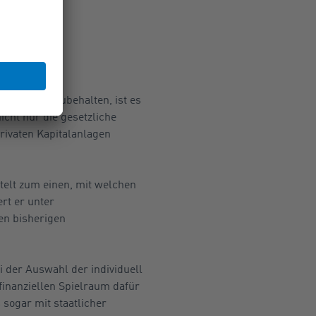
and
ndard beizubehalten, ist es
icht nur die gesetzliche
rivaten Kapitalanlagen
telt zum einen, mit welchen
rt er unter
en bisherigen
 der Auswahl der individuell
finanziellen Spielraum dafür
 sogar mit staatlicher