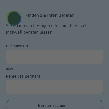
Zum Seiteninhalt springen
GESCHÄFTSKUNDEN
KUNDENPORTAL
Finden Sie Ihren Berater
MENÜ
Sie haben noch Fragen oder möchten sich
indivuell beraten lassen.
Die Sorgen von
Kleinunternehmern sind
PLZ oder Ort
gestiegen
oder
Name des Beraters
24.01.2023
Die drei größten Sorgen der Inhaber von kleinen
Unternehmen sind, dass sie gesundheitsbedingt
ausfallen, Opfer von Cyberattacken werden oder der
Berater suchen
Betrieb durch Naturkatastrophen geschädigt wird.