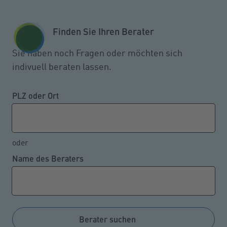
Zum Seiteninhalt springen
GESCHÄFTSKUNDEN
KUNDENPORTAL
Finden Sie Ihren Berater
MENÜ
Sie haben noch Fragen oder möchten sich
indivuell beraten lassen.
Die unfallträchtigsten
Fahrfehler von Motorradfahrern
PLZ oder Ort
oder
02.04.2024
Name des Beraters
Bei Unfällen mit Motorrädern ist die
Verletzungsgefahr der Kraftradfahrer besonders
hoch. Biker können jedoch selbst ihr Unfallrisiko
minimieren, wenn sie sich an die Verkehrsregeln
Berater suchen
halten und in bestimmten Fahrsituationen besonders