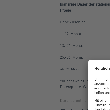
bisherige Dauer der stationä
Pflege
Ohne Zuschlag
1.-12. Monat
13.-24. Monat
25.-36. Monat
ab 37. Monat
*bundesweit zum Stichtag 31
Datenquelle: WIdO/AOK Bun
Durchschnittlicher Eigenantei