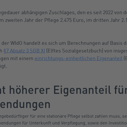
egedauer abhängigen Zuschlages, den es seit 2022 von de
m zweiten Jahr der Pflege 2.475 Euro, im dritten Jahr 2
 der WIdO handelt es sich um Berechnungen auf Basis d
ch
§7 Absatz 3 SGB XI
(Elftes Sozialgesetzbuch) von insg
ngen mit einem
einrichtungs-einheitlichen Eigenanteil
(
igt.
t höherer Eigenanteil fü
wendungen
egebedürftiger für eine stationäre Pflege selbst zahlen muss, se
wendungen für Unterkunft und Verpflegung, sowie den Investiti