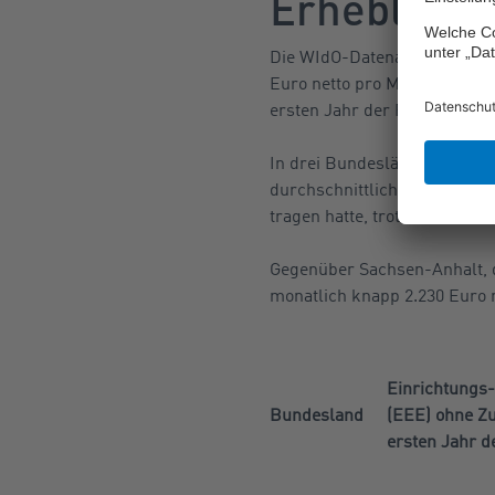
Erhebliche
Die WIdO-Datenauswertung ve
Euro netto pro Monat ausreic
ersten Jahr der Pflege zahle
In drei Bundesländern, näml
durchschnittlichen Kosten, di
tragen hatte, trotz EEE-Zusc
Gegenüber Sachsen-Anhalt, d
monatlich knapp 2.230 Euro
Einrichtungs-
Bundesland
(EEE) ohne Z
ersten Jahr d