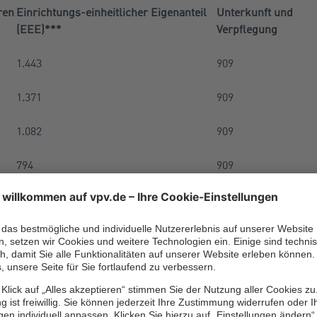
ren
Einrichtungs-einheitlicher Eigenanteil
Unterkunft und
(EEE)***
Verpflegung
1.443
909
1.371
909
1.082
909
794
909
433
909
. Dezember 2023, **ab Pflegegrad zwei, ***unter Berücksichti
desverband
l* eines Pflegebedürftigen** für die stationäre Pflege in Euro