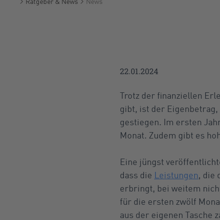
Ratgeber & News
News
Startseite
22.01.2024
Trotz der finanziellen Erl
gibt, ist der Eigenbetra
gestiegen. Im ersten Jah
Monat. Zudem gibt es hoh
Eine jüngst veröffentlic
dass die
Leistungen
, die
erbringt, bei weitem nic
für die ersten zwölf Mon
aus der eigenen Tasche z