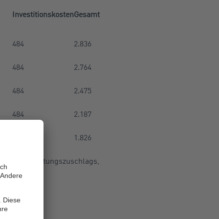
Investitionskosten
Gesamt
484
2.836
484
2.764
484
2.475
484
2.187
484
1.826
gung des Leistungszuschlags,