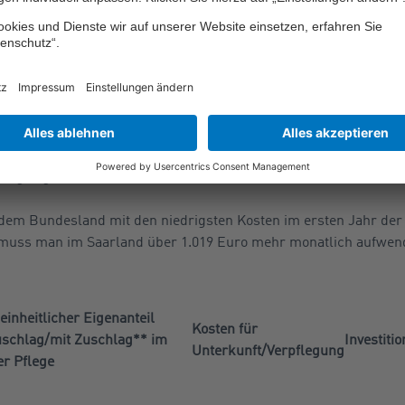
 regionale Unterschiede
rdeutlicht zudem, dass in keinem Bundesland eine gesetzliche 
ht, um die von einem Pflegebedürftigen zu tragenden durchschn
n zu können.
ich im Saarland, in Baden-Württemberg und in Nordrhein-Westf
e ein Pflegebedürftiger für die stationäre Pflege in den ersten 
hlag sogar bei monatlich über 3.000 Euro.
em Bundesland mit den niedrigsten Kosten im ersten Jahr der 
 muss man im Saarland über 1.019 Euro mehr monatlich aufwen
einheitlicher Eigenanteil
Kosten für
uschlag/mit Zuschlag** im
Investiti
Unterkunft/Verpflegung
er Pflege