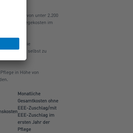
Altersrente von unter 2.200
ittlichen Pflegekosten im
alen lagen die
zwölf Monaten selbst zu
Pflege in Höhe von
den.
Monatliche
Gesamtkosten ohne
EEE-Zuschlag/mit
onskosten
EEE-Zuschlag im
ersten Jahr der
Pflege