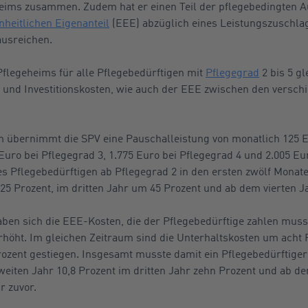
eims zusammen. Zudem hat er einen Teil der pflegebedingten 
nheitlichen Eigenanteil
(EEE) abzüglich eines Leistungszuschla
ausreichen.
Pflegeheims für alle Pflegebedürftigen mit
Pflegegrad
2 bis 5 g
- und Investitionskosten, wie auch der EEE zwischen den versc
m übernimmt die SPV eine Pauschalleistung von monatlich 125 E
Euro bei Pflegegrad 3, 1.775 Euro bei Pflegegrad 4 und 2.005 Eur
s Pflegebedürftigen ab Pflegegrad 2 in den ersten zwölf Monate
25 Prozent, im dritten Jahr um 45 Prozent und ab dem vierten J
ben sich die EEE-Kosten, die der Pflegebedürftige zahlen muss,
höht. Im gleichen Zeitraum sind die Unterhaltskosten um acht 
rozent gestiegen. Insgesamt musste damit ein Pflegebedürftige
zweiten Jahr 10,8 Prozent im dritten Jahr zehn Prozent und ab de
r zuvor.