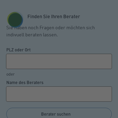
Zum Seiteninhalt springen
GESCHÄFTSKUNDEN
KUNDENPORTAL
Finden Sie Ihren Berater
MENÜ
Sie haben noch Fragen oder möchten sich
indivuell beraten lassen.
Eine betriebliche
Krankenversicherung hat
PLZ oder Ort
diverse Vorteile
oder
Name des Beraters
08.01.2024
Die Mehrheit der Unternehmen bietet noch keine
betriebliche Krankenzusatz-Versicherung (bKV) für
ihre Beschäftigten an. Und das obwohl Arbeitnehmer,
Berater suchen
die eine solche Zusatzleistung in Anspruch nehmen