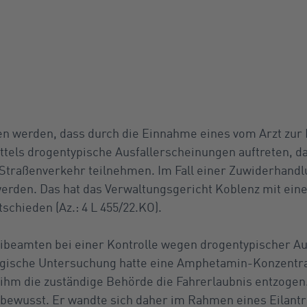
en werden, dass durch die Einnahme eines vom Arzt zur
tels drogentypische Ausfallerscheinungen auftreten, da
Straßenverkehr teilnehmen. Im Fall einer Zuwiderhand
erden. Das hat das Verwaltungsgericht Koblenz mit ein
tschieden (Az.: 4 L 455/22.KO).
eibeamten bei einer Kontrolle wegen drogentypischer A
logische Untersuchung hatte eine Amphetamin-Konzentr
 ihm die zuständige Behörde die Fahrerlaubnis entzogen
bewusst. Er wandte sich daher im Rahmen eines Eilantr