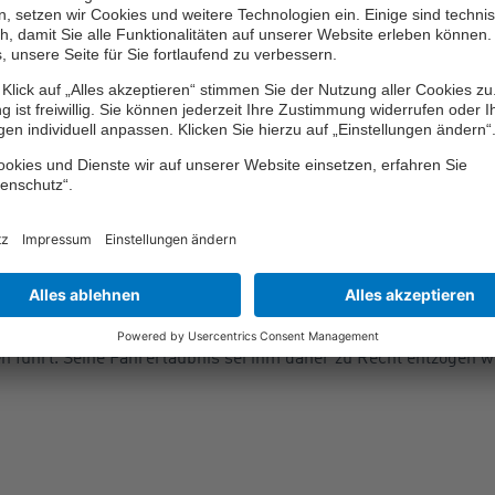
nn aus, wenn eine Beeinträchtigung der Leistungsfähigkeit zum
 Davon sei im Fall des Antragstellers auszugehen. Grund sei di
ergehende Gefahr, dass ein Kontrollverlust sowie ein plötzliche
nis zu Recht entzogen
 amphetaminhaltigen Medikamenten demnach nicht sicher, dass b
einungen ausgeschlossen werden, führt dies zur Ungeeignethei
 so das Gericht.
sfallerscheinungen festgestellt worden, die auf Amphetamin zur
 Lichtstarre, geweitete Pupillen sowie Zittern und Unruhe. Dah
ete Dosis gehalten, oder die Verordnung stelle nicht sicher, das
n führt. Seine Fahrerlaubnis sei ihm daher zu Recht entzogen 