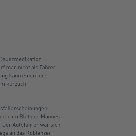
 Dauermedikation
rf man nicht als Fahrer
lung kann einem die
em kürzlich
usfallerscheinungen
ation im Blut des Mannes
. Der Autofahrer war sich
ags an das Koblenzer