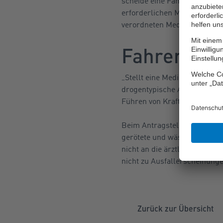
scheide eine Fahreignung da
erforderlichen Maß vorliege.
verordneten Medikaments einh
Fahrerlaub
„Stellt eine Medikation mit
drogentypische Ausfallersch
Führen von Kraftfahrzeugen“,
Beim Antragsteller seien Au
gerötete und wässrige Augen,
nicht an die ärztlich verordn
nicht zu Ausfallerscheinunge
Zurück zur Übersicht