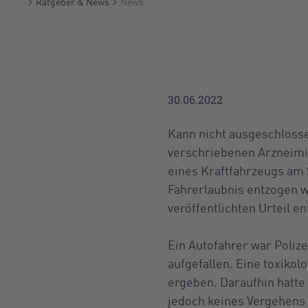
Ratgeber & News
News
Startseite
30.06.2022
Kann nicht ausgeschloss
verschriebenen Arzneimit
eines Kraftfahrzeugs am 
Fahrerlaubnis entzogen w
veröffentlichten Urteil en
Ein Autofahrer war Poliz
aufgefallen. Eine toxiko
ergeben. Daraufhin hatte
jedoch keines Vergehens 