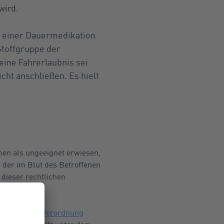
wird.
 einer Dauermedikation
Stoffgruppe der
ine Fahrerlaubnis sei
cht anschließen. Es hielt
nen als ungeeignet erwiesen,
s der im Blut des Betroffenen
 dieser rechtlichen
hrerlaubnis-Verordnung