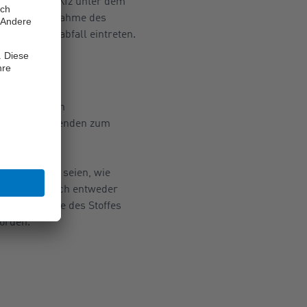
 Führen von Kfz unter dem
e mit der Einnahme des
r Leistungsabfall eintreten.
eim Patienten
t des Betreffenden zum
ückzuführen seien, wie
er habe er sich entweder
s die Einnahme des Stoffes
worden.