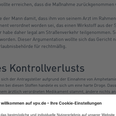
wollte erreichen, dass die Maßnahme zurückgenommen 
e der Mann damit, dass ihm von seinem Arzt im Rahmen
ent verordnet worden sei, das einen Wirkstoff aus der 
Er habe daher legal am Straßenverkehr teilgenommen. Se
worden. Dieser Argumentation wollte sich das Gericht ni
laubnisbehörde für rechtmäßig.
s Kontrollverlusts
t sich der Antragsteller aufgrund der Einnahme von Amphetami
nn bei diesen Stoffen handele es sich um eine harte Droge. Das
einem ärztlich verordneten Medikament stammt, ändere nichts an
andlung mit Arzneimitteln geltenden Sondervorschrift in der
Fa