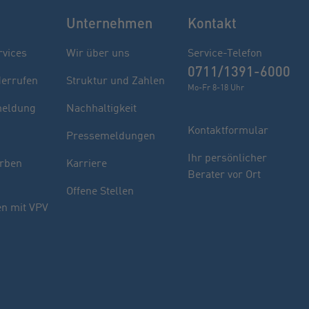
Unternehmen
Kontakt
rvices
Wir über uns
Service-Telefon
0711/1391-6000
derrufen
Struktur und Zahlen
Mo-Fr 8-18 Uhr
eldung
Nachhaltigkeit
Kontaktformular
Pressemeldungen
Finden Sie Ihren Berater
Ihr persönlicher
rben
Karriere
Berater vor Ort
Sie haben noch Fragen oder möchten sich
Offene Stellen
indivuell beraten lassen.
n mit VPV
PLZ oder Ort
oder