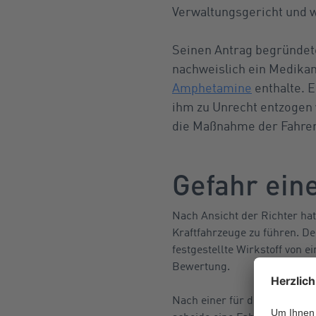
Verwaltungsgericht und 
Seinen Antrag begründet
nachweislich ein Medikam
Amphetamine
enthalte. 
ihm zu Unrecht entzogen 
die Maßnahme der Fahrer
Gefahr eine
Nach Ansicht der Richter ha
Kraftfahrzeuge zu führen. De
festgestellte Wirkstoff von 
Bewertung.
Nach einer für die Dauerbeh