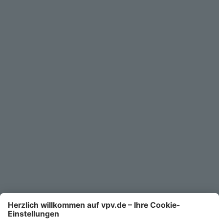
Geschäftskunden
Service
Unternehmen
Kontakt
Service-Telefon
0711/1391-6000
Mo-Fr 8-18 Uhr
Kontaktformular