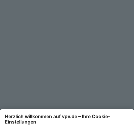
Geschäftskunden
Service
Unternehmen
Kontakt
Service-Telefon
0711/1391-6000
Mo-Fr 8-18 Uhr
Kontaktformular
Ihr persönlicher Berater vor Ort