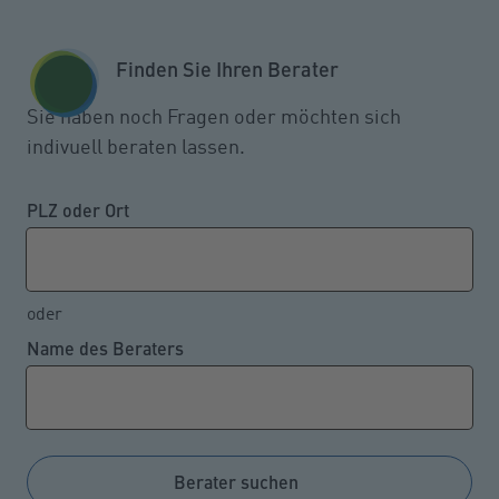
Zum Seiteninhalt springen
GESCHÄFTSKUNDEN
KUNDENPORTAL
Finden Sie Ihren Berater
MENÜ
Sie haben noch Fragen oder möchten sich
indivuell beraten lassen.
Falls man auf der betrieblichen
Weihnachtsfeier verunfallt
PLZ oder Ort
oder
11.11.2024
Name des Beraters
Viele Unternehmen organisieren zum Jahresende
eine (Weihnachts-)Feier für ihre Mitarbeitenden. Der
gesetzliche Unfallschutz erstreckt sich nicht nur auf
Arbeitsunfälle und Wegeunfälle, sondern auch auf
Berater suchen
Unfälle bei Veranstaltungen des Arbeitgebers.