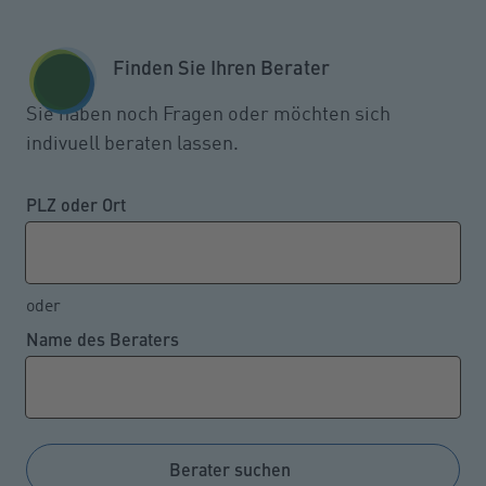
Zum Seiteninhalt springen
GESCHÄFTSKUNDEN
KUNDENPORTAL
Finden Sie Ihren Berater
MENÜ
Sie haben noch Fragen oder möchten sich
indivuell beraten lassen.
Fast 100.000 schwere
Diebstähle bei Firmen im letzten
PLZ oder Ort
Jahr
oder
Name des Beraters
22.08.2023
Nachdem sieben Jahre in Folge die Gesamtzahl der
bei der Polizei angezeigten schweren Diebstähle in
Unternehmen wie Fabriken, Werkstätten, Büros,
Berater suchen
Banken, Gaststätten und Warenhäuser gesunken ist,