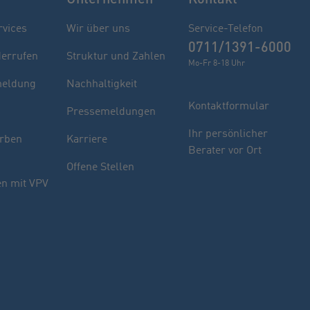
rvices
Wir über uns
Service-Telefon
0711/1391-6000
derrufen
Struktur und Zahlen
Mo-Fr 8-18 Uhr
eldung
Nachhaltigkeit
Kontaktformular
Pressemeldungen
Finden Sie Ihren Berater
Ihr persönlicher
rben
Karriere
Berater vor Ort
Sie haben noch Fragen oder möchten sich
Offene Stellen
indivuell beraten lassen.
n mit VPV
PLZ oder Ort
oder
Name des Beraters