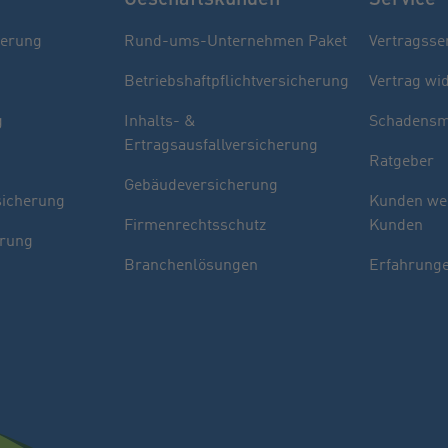
herung
Rund-ums-Unternehmen Paket
Vertragsse
Betriebshaftpflichtversicherung
Vertrag wi
g
Inhalts- &
Schadensm
Ertragsausfallversicherung
Ratgeber
Gebäudeversicherung
sicherung
Kunden we
Firmenrechtsschutz
Kunden
erung
Branchenlösungen
Erfahrunge