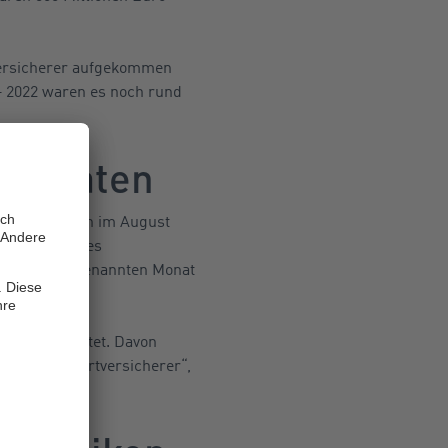
-Versicherer aufgekommen
 – 2022 waren es noch rund
i Monaten
gust. „Allein im August
ein Drittel des
nschäden im genannten Monat
uro angerichtet. Davon
 die Kraftfahrtversicherer“,