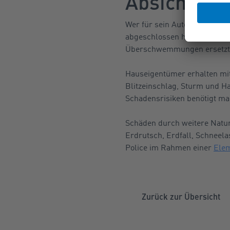
Absicherun
Wer für sein Auto eine Teilk
abgeschlossen hat, bekommt 
Überschwemmungen ersetzt
Hauseigentümer erhalten mit
Blitzeinschlag, Sturm und H
Schadensrisiken benötigt ma
Schäden durch weitere Natur
Erdrutsch, Erdfall, Schneela
Police im Rahmen einer
Ele
Zurück zur Übersicht