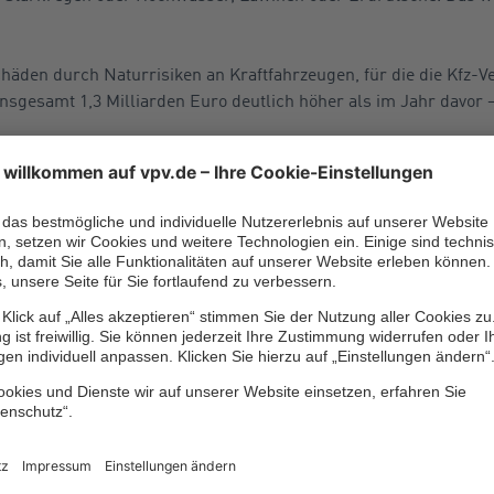
chäden durch Naturrisiken an Kraftfahrzeugen, für die die Kfz
 insgesamt 1,3 Milliarden Euro deutlich höher als im Jahr davor
 der Schäden in nur zwe
etterschäden entfielen 2023 auf die Sommermonate Juni und Au
 versicherte Schäden in Höhe von 1,5 Milliarden Euro, also fast 
. Die Sachversicherer leisteten für versicherte Naturgefahre
fz-Versicherer 550 Millionen Euro.
r Kay und Lambert schwere Schäden in Höhe von 740 Millionen E
auf die Sachversicherung und die übrigen 350 Millionen Euro auf
.