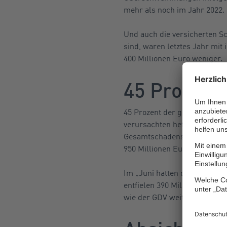
mehr als noch im Jahr 2022.
Und auch die versicherten S
sind, waren letztes Jahr mit
400 Millionen Euro weniger.
45 Prozent
45 Prozent der gesamten Unw
verursachten heftige Unwetter
Gesamtschadens,“ so der GDV
950 Millionen Euro und die K
Im „Juni hatten die Unwette
entfielen 390 Millionen Euro 
wie der GDV weiter berichtet