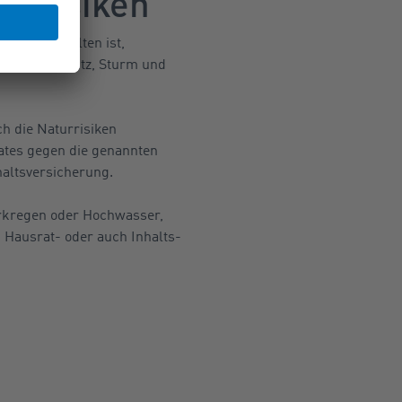
urrisiken
erung enthalten ist,
e Hagel, Blitz, Sturm und
h die Naturrisiken
ates gegen die genannten
haltsversicherung.
kregen oder Hochwasser,
, Hausrat- oder auch Inhalts-