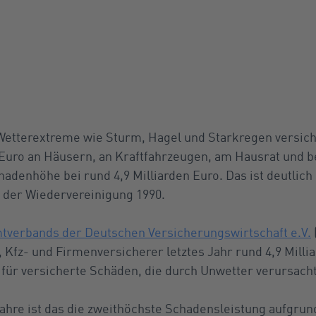
Wetterextreme wie Sturm, Hagel und Starkregen versic
Euro an Häusern, an Kraftfahrzeugen, am Hausrat und b
chadenhöhe bei rund 4,9 Milliarden Euro. Das ist deutlich
 der Wiedervereinigung 1990.
verbands der Deutschen Versicherungswirtschaft e.V.
Kfz- und Firmenversicherer letztes Jahr rund 4,9 Milli
für versicherte Schäden, die durch Unwetter verursacht
Jahre ist das die zweithöchste Schadensleistung aufgrun