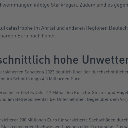
hwemmungen infolge Starkregen. Zudem sind es gegen
lutkatastrophe im Ahrtal und anderen Regionen Deutschl
liarden Euro noch höher.
chnittlich hohe Unwette
ersicherten Schadens 2023 deutlich über der durchschnittliche
it im Schnitt knapp 4,5 Milliarden Euro.
ersicherer letztes Jahr 2,7 Milliarden Euro für Sturm- und Ha
 und am Betriebsinventar bei Unternehmen. Gegenüber dem Vorja
ersicherer 900 Millionen Euro für versicherte Sachschäden durch
tarkregen oder Hochwasser, Lawinen oder Erdrutsche. Das wa