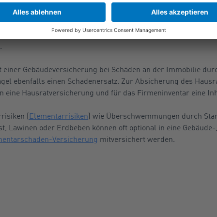
g von Schäden durch Nat
askoversicherung, die automatisch auch in einer Vollkaskoversich
Kfz-Schäden unter anderem verursacht durch Naturgefahren wi
.
 einer Gebäudeversicherung bei Schäden an der Immobilie durc
agel ebenfalls einen Schadenersatz. Zur Absicherung des Hausr
n eine Hausratversicherung und für das Firmeninventar eine In
risiken (
Elementarrisiken
) wie Überschwemmungen durch Star
st, Lawinen oder Erdbeben können oft optional in eine Gebäude-
mentarschaden-Versicherung
mitversichert werden.