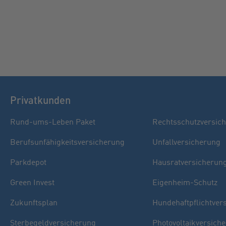
Privatkunden
Rund-ums-Leben Paket
Rechtsschutzversic
Berufsunfähigkeitsversicherung
Unfallversicherung
Parkdepot
Hausratversicherun
Green Invest
Eigenheim-Schutz
Zukunftsplan
Hundehaftpflichtver
Sterbegeldversicherung
Photovoltaikversich