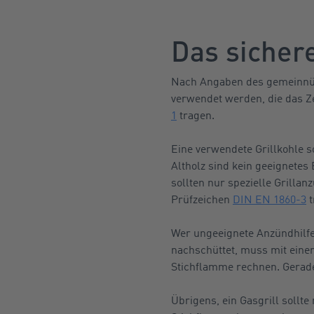
Das sicher
Nach Angaben des gemeinnü
verwendet werden, die das 
1
tragen.
Eine verwendete Grillkohle s
Altholz sind kein geeignete
sollten nur spezielle Grilla
Prüfzeichen
DIN EN 1860-3
t
Wer ungeeignete Anzündhilfen
nachschüttet, muss mit einer
Stichflamme rechnen. Gerade
Übrigens, ein Gasgrill sollt