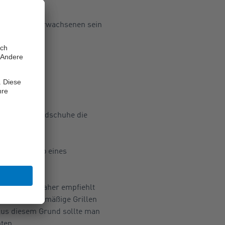
ufsicht von Erwachsenen sein
en
nbare Grillhandschuhe die
rt das Risiko eines
ein.
lich sein. Daher empfiehlt
für das gleichmäßige Grillen
 Aus diesem Grund sollte man
ten.