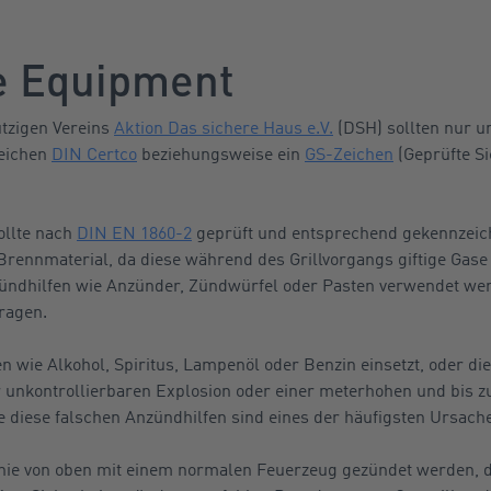
e Equipment
tzigen Vereins
Aktion Das sichere Haus e.V.
(DSH) sollten nur u
Zeichen
DIN Certco
beziehungsweise ein
GS-Zeichen
(Geprüfte Si
ollte nach
DIN EN 1860-2
geprüft und entsprechend gekennzeich
s Brennmaterial, da diese während des Grillvorgangs giftige Ga
nzündhilfen wie Anzünder, Zündwürfel oder Pasten verwendet wer
ragen.
 wie Alkohol, Spiritus, Lampenöl oder Benzin einsetzt, oder die
 unkontrollierbaren Explosion oder einer meterhohen und bis z
 diese falschen Anzündhilfen sind eines der häufigsten Ursach
e nie von oben mit einem normalen Feuerzeug gezündet werden, d