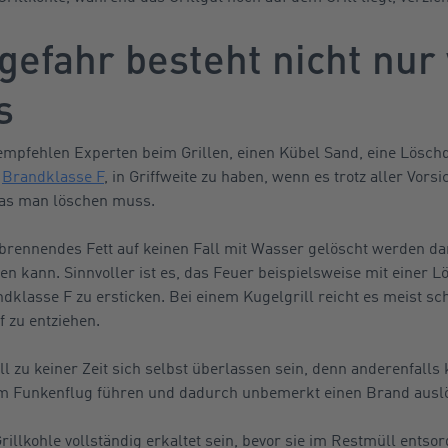
gefahr besteht nicht nu
s
empfehlen Experten beim Grillen, einen Kübel Sand, eine Lösch
r
Brandklasse F
, in Griffweite zu haben, wenn es trotz aller Vors
as man löschen muss.
 brennendes Fett auf keinen Fall mit Wasser gelöscht werden da
ren kann. Sinnvoller ist es, das Feuer beispielsweise mit einer 
klasse F zu ersticken. Bei einem Kugelgrill reicht es meist sc
 zu entziehen.
rill zu keiner Zeit sich selbst überlassen sein, denn anderenfalls
m Funkenflug führen und dadurch unbemerkt einen Brand ausl
illkohle vollständig erkaltet sein, bevor sie im Restmüll entso