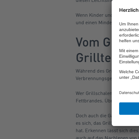
diesen Leichtsinn.
Wenn Kinder und/oder Hausti
und einen Mindestabstand von
Vom Grillbe
Grilltempe
Während des Grillens minimie
Verbrennungsgefahr beispiel
Wer Grillschalen verwendet, 
Fettbrandes. Übrigens, der 
Doch auch die Gase, die bei
es sich, das Grillgut erst au
hat. Erkennen lässt sich die
auch auf das Nachlegen von Gr