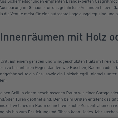
us Sicherheitsgründen empfehlen Brandexperten Gasgrillmodel
Aussparung im Gehäuse für das gefahrlose Anzünden haben. Ga
 die Ventile meist für eine aufrechte Lage ausgelegt sind und 
 Innenräumen mit Holz o
en Grill auf einem geraden und windgeschützten Platz im Freien, 
tern zu brennbaren Gegenständen wie Büschen, Bäumen oder Ga
ndgefahr sollte ein Gas- sowie ein Holzkohlegrill niemals unt
den.
n einen Grill in einem geschlossenen Raum wie einer Garage o
nd/oder Türen geöffnet sind. Denn beim Grillen entsteht das gif
oxid, welches im Raum schnell eine hohe Konzentration erreich
ng bis hin zum Erstickungstod führen kann. Jedes Jahr sterbe