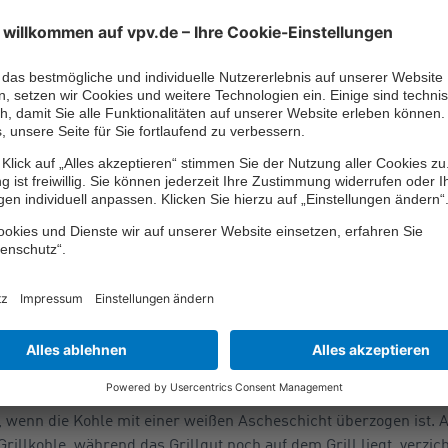
ere beim Grillen anwesend sind, sollten sie immer unter der A
 zwei bis drei Metern zum heißen Grill einhalten.
steck bis hin zur richtig
ratur
ren ein langes Grillbesteck, eine Grillschürze und nicht bren
sweise durch Fettspritzer.
die abtropfendes Fett auffängt, minimiert Fettspritzer und minde
durch brennendes Fett entstehende Qualm kann krebserregend s
m Anbrennen der Grillkohle freiwerden, können gesundheitsschäd
f den Grill zu legen, wenn die Holzkohle die richtige Temperatur 
s, wenn die Kohle mit einer weißen Ascheschicht überzogen ist.
illkohle, während das Grillgut noch auf dem Grill liegt, verzich