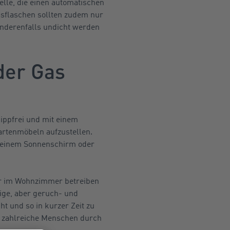
le, die einen automatischen
sflaschen sollten zudem nur
anderenfalls undicht werden
der Gas
kippfrei und mit einem
rtenmöbeln aufzustellen.
er einem Sonnenschirm oder
der im Wohnzimmer betreiben
tige, aber geruch- und
t und so in kurzer Zeit zu
n zahlreiche Menschen durch