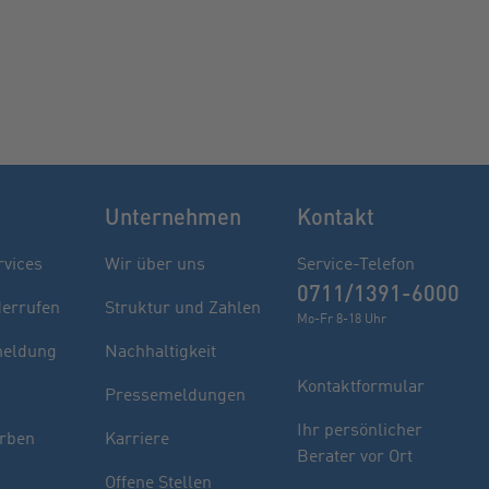
Unternehmen
Kontakt
rvices
Wir über uns
Service-Telefon
0711/1391-6000
derrufen
Struktur und Zahlen
Mo-Fr 8-18 Uhr
eldung
Nachhaltigkeit
Kontaktformular
Pressemeldungen
Finden Sie Ihren Berater
Ihr persönlicher
rben
Karriere
Berater vor Ort
Sie haben noch Fragen oder möchten sich
Offene Stellen