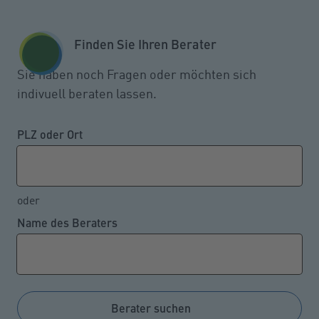
Zum Seiteninhalt springen
GESCHÄFTSKUNDEN
KUNDENPORTAL
Finden Sie Ihren Berater
MENÜ
Sie haben noch Fragen oder möchten sich
indivuell beraten lassen.
Für welche Automodelle die
Kfz-Versicherung günstiger
PLZ oder Ort
wird
oder
Name des Beraters
04.10.2022
Welche Tarifumstellungen auf die Autofahrer
zukommen, hat der Gesamtverband der Deutschen
Versicherungswirtschaft mit der Veröffentlichung der
Berater suchen
neuen Einstufungen in die Typklassen vor Kurzem