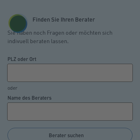
Zum Seiteninhalt springen
GESCHÄFTSKUNDEN
KUNDENPORTAL
Finden Sie Ihren Berater
MENÜ
Sie haben noch Fragen oder möchten sich
indivuell beraten lassen.
Gesetzlicher Unfallschutz für
Reparaturversuch im
PLZ oder Ort
Homeoffice
oder
Name des Beraters
02.04.2024
Ein Beschäftigter, der während der Berufsausübung
eigentlich einen gesetzlichen Unfallschutz hat,
arbeitete am heimischen Schreibtisch, als er
Berater suchen
bemerkte, dass es in der Wohnung kalt wurde. Bei