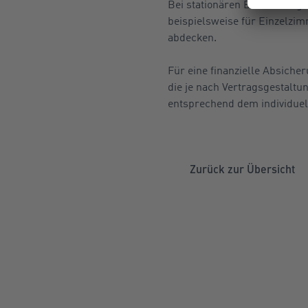
Bei stationären Behandlunge
beispielsweise für Einzelzi
abdecken.
Für eine finanzielle Absicher
die je nach Vertragsgestaltu
entsprechend dem individue
Zurück zur Übersicht