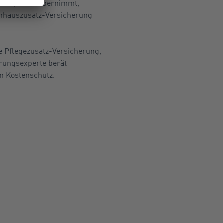
erung nicht übernimmt,
enhauszusatz-Versicherung
te Pflegezusatz-Versicherung,
erungsexperte berät
n Kostenschutz.