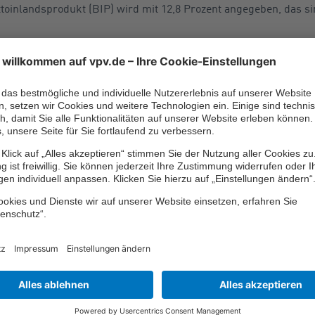
toinlandsprodukt (BIP) wird mit 12,8 Prozent angegeben, das s
, stiegen die Ausgaben der GKV um vier Prozent auf 265,4 Milliar
rden Euro) etwas stärker bergauf. Die Ausgaben der SPV erhöhten 
l so stark. Für das Jahr 2023 rechnen die Statistiker mit leicht 
uro (minus 0,6 Prozent).
tz für den Einzelnen
rger vom Kleinkind bis zum Greis von den 5.939 Euro Gesundheit
n, bereits rund 674 Euro aus der eigenen Tasche. Noch nicht mit 
 für die gesetzliche Kranken-, Pflege- und Rentenversicherung.
, die man eigentlich selbst tragen müsste, lassen sich jedoch 
e absichern. Dazu gehören beispielsweise private Krankenzusatz
ker sowie Zahnarzt und Zahnersatz.