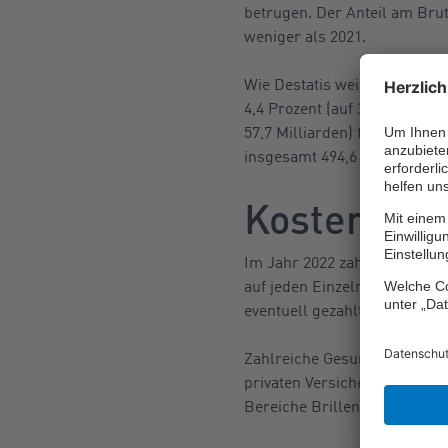
betrugen. Der Anteil am Brut
weniger als 2021.
Wie Destatis weiter mitteilte
4,4 Prozent (auf 38,3 Millia
57,7 Milliarden) fast drei Ma
insgesamt 494,6 Milliarden E
Kostenschu
Im Jahr 2022 zahlte jeder Bü
auf jeden Einzelnen entfalle
eventuell gezahlten Beiträge
Zahlreiche Gesundheitskosten
privaten Versicherungspolic
Bereiche Brillen, Heilprakti