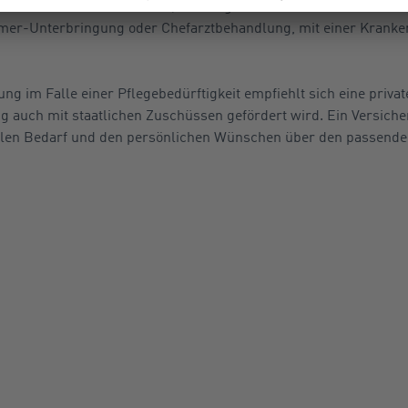
n lassen sich Zusatzkosten, die die gesetzliche Krankenversich
mmer-Unterbringung oder Chefarztbehandlung, mit einer Krank
ung im Falle einer Pflegebedürftigkeit empfiehlt sich eine priva
ng auch mit staatlichen Zuschüssen gefördert wird. Ein Versich
llen Bedarf und den persönlichen Wünschen über den passende