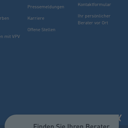
Kontaktformular
Pressemeldungen
Finden Sie Ihren Berater
Ihr persönlicher
rben
Karriere
Berater vor Ort
Sie haben noch Fragen oder möchten sich
Offene Stellen
indivuell beraten lassen.
n mit VPV
PLZ oder Ort
oder
Name des Beraters
Berater suchen
Finden Sie Ihren Berater