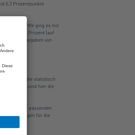
ind 0,3 Prozentpunkte
den. Bei der PKV ging es mit
sich mit 11,7 Prozent (auf
rückläufigen Ausgaben von
sausgaben, die statistisch
eingerechnet sind hier die
auch mit einer passenden
-Versicherungen für die