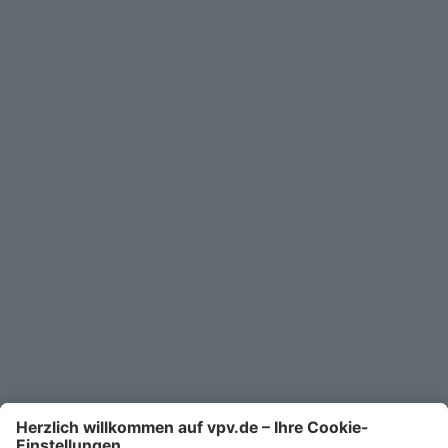
Geschäftskunden
Service
Unternehmen
Kontakt
Service-Telefon
0711/1391-6000
Mo-Fr 8-18 Uhr
Kontaktformular