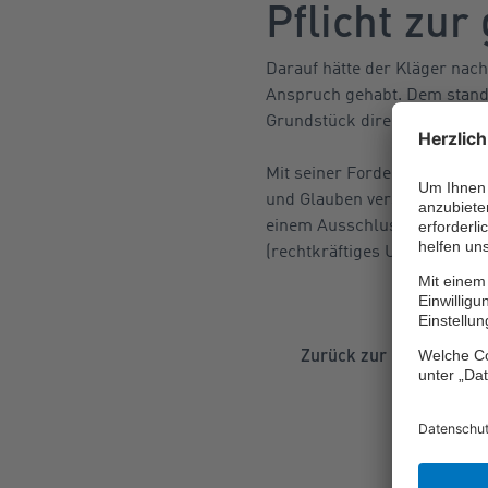
Pflicht zu
Darauf hätte der Kläger nac
Anspruch gehabt. Dem stand
Grundstück direkt hinter ein
Mit seiner Forderung auf Rü
und Glauben verstoßen. Denn
einem Ausschluss nachbarrech
(rechtkräftiges Urteil 2 S 85/
Zurück zur Übersicht