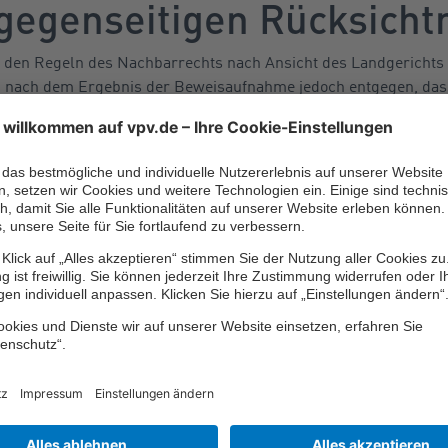
r gegenseitigen Rücksich
h den Regeln des Nachbarrechts nach Ansicht des Landgerichts
 nach dem Ergebnis der Beweisaufnahme jedoch entgegen, dass
em Zaun eine drei bis vier Meter hohe Kugelhecke angepflanzt ha
ckschnitt der Hecke seines Nachbarn habe der Mann daher geg
 aus dem entspringe die Pflicht zur gegenseitigen Rücksichtna
tlicher Rechte führen. Sein Verlangen sei folglich unbegründe
23).