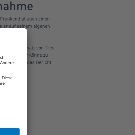
tnahme
 Frankenthal auch einen
 er auf seinem eigenen
tte.
en den Grundsatz von Treu
hme. Die aber könne zu
t, entschied das Gericht