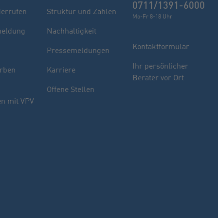
0711/1391-6000
derrufen
Struktur und Zahlen
Mo-Fr 8-18 Uhr
eldung
Nachhaltigkeit
Kontaktformular
Pressemeldungen
Finden Sie Ihren Berater
Ihr persönlicher
rben
Karriere
Berater vor Ort
Sie haben noch Fragen oder möchten sich
Offene Stellen
indivuell beraten lassen.
n mit VPV
PLZ oder Ort
oder
Name des Beraters