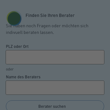
Zum Seiteninhalt springen
GESCHÄFTSKUNDEN
KUNDENPORTAL
Finden Sie Ihren Berater
MENÜ
Sie haben noch Fragen oder möchten sich
indivuell beraten lassen.
Immer mehr setzen auf einen
Basisrentenvertrag
PLZ oder Ort
oder
08.08.2023
Name des Beraters
Den meisten ist bewusst, dass die gesetzliche
Altersrente alleine nicht ausreichen wird, um im
Rentenalter den bisherigen Lebensstandard halten zu
können. Besonders beliebt ist bei Selbstständigen,
Berater suchen
Arbeitnehmern mit einem überdurchschnittlich