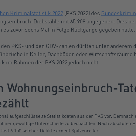
chen Kriminalstatistik 2022
(PKS 2022) des
Bundeskrimin
ungseinbruch-Diebstähle mit 65.908 angegeben. Dies b
m es zuvor sechs Mal in Folge Rückgänge gegeben hatte.
n den PKS- und den GDV-Zahlen dürften unter anderem 
Einbrüche in Keller, Dachböden oder Wirtschaftsräume b
ik im Rahmen der PKS 2022 jedoch nicht.
en Wohnungseinbruch-Ta
ezählt
ional aufgeschlüsselte Statistikdaten aus der PKS vor. Demnach 
ohner gewaltige Unterschiede zu beobachten. Nach absoluten Ei
ast 6.150 solcher Delikte erneut Spitzenreiter.