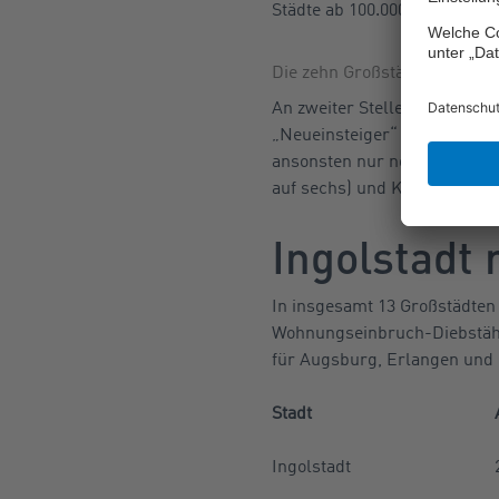
Städte ab 100.000 Einwohner,
Die zehn Großstädte* mit de
An zweiter Stelle folgt Duisb
„Neueinsteiger“ in die Top 
ansonsten nur noch Mülheim a
auf sechs) und Köln (im Vorja
Ingolstadt 
In insgesamt 13 Großstädten 
Wohnungseinbruch-Diebstähle
für Augsburg, Erlangen und
Stadt
Ingolstadt