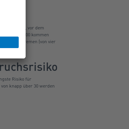
kriminalamt
 gelegen hatte, vor dem
erte von über 200 kommen
 auf fünf), Bremen (von vier
ruchsrisiko
ngste Risiko für
e von knapp über 30 werden