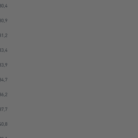
30,4
30,9
31,2
33,4
33,9
34,7
36,2
37,7
40,8