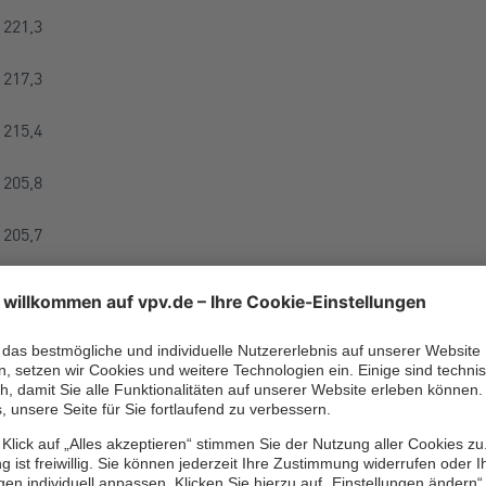
221,3
217,3
215,4
205,8
205,7
197,6
191,0
188,1
79,1