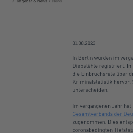
Ratgeber & News
News
Startseite
01.08.2023
In Berlin wurden im ver
Diebstähle registriert. I
die Einbruchsrate über dr
Kriminalstatistik hervor.
unterscheiden.
Im vergangenen Jahr hat 
Gesamtverbands der Deut
zugenommen. Dies entspr
coronabedingten Tiefstst