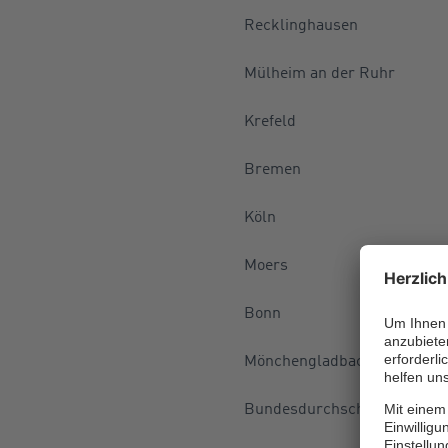
Recklinghausen
Mülheim an der Ruhr
Krefeld
Bremen
Köln
Moers
Bonn
Mönchengladbach
Bundesdurchschnitt