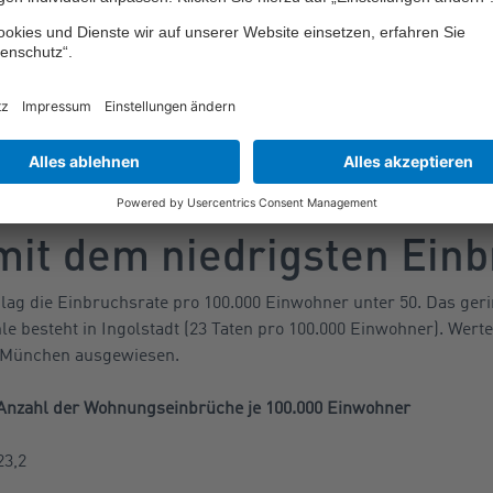
 Datenquelle: Polizeilichen Kriminalstatistik 2022 vom Bundes
n höchsten Einbruchsraten im Jahr 2022
urg (plus 66,5 Punkte auf 229), das im Jahr zuvor auf Platz acht
Ten Recklinghausen (221 Delikte pro 100.000 Einwohner). Auf W
n der Ruhr (von Platz zwei auf Position vier), Krefeld (von neun
hr nicht in der Top Ten).
mit dem niedrigsten Einb
lag die Einbruchsrate pro 100.000 Einwohner unter 50. Das geri
 besteht in Ingolstadt (23 Taten pro 100.000 Einwohner). Wert
 München ausgewiesen.
Anzahl der Wohnungseinbrüche je 100.000 Einwohner
23,2