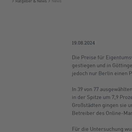
Ratgeber & News
News
Startseite
19.08.2024
Die Preise für Eigentumsw
gestiegen und in Götting
jedoch nur Berlin einen 
In 39 von 77 ausgewählte
in der Spitze um 7,9 Proz
Großstädten gingen sie u
Betreiber des Online-Ma
Für die Untersuchung wu