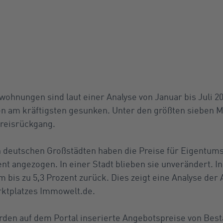
ohnungen sind laut einer Analyse von Januar bis Juli 2
en am kräftigsten gesunken. Unter den größten sieben 
Preisrückgang.
n deutschen Großstädten haben die Preise für Eigentu
ent angezogen. In einer Stadt blieben sie unverändert. I
m bis zu 5,3 Prozent zurück. Dies zeigt eine Analyse de
rktplatzes Immowelt.de.
rden auf dem Portal inserierte Angebotspreise von Be