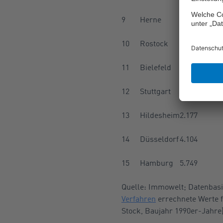
9
Herne
1.759
10
Rostock
3.609
11
Bielefeld
2.453
12
Stuttgart
4.499
13
Hildesheim
2.177
14
Düsseldorf
4.104
15
Hamburg
5.749
Quelle: Immowelt; Datenbasi
Verfahren
errechnete Werte 
Stock, Baujahr 1990er-Jahre