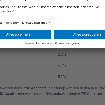
1.817
3.728
2.532
4.638
2.242
4.219
5.904
s waren inserierte Angebote in 77 ausgewählten deutschen Städ
für Quadratmeterpreise von Bestandswohnungen (75 Quadratmete
)