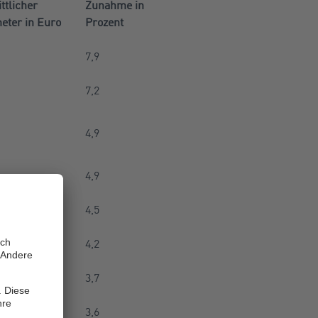
ttlicher
Zunahme in
eter in Euro
Prozent
7,9
7,2
4,9
4,9
4,5
4,2
3,7
3,6