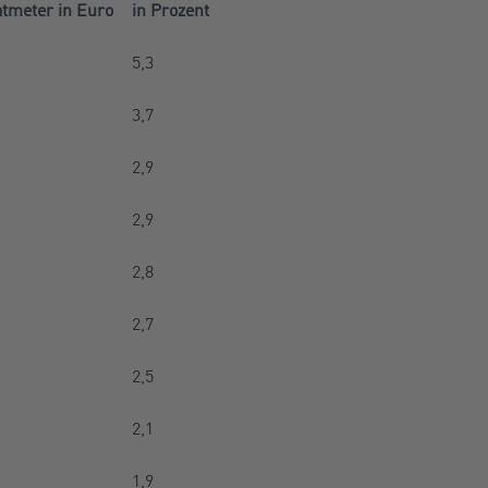
tmeter in Euro
in Prozent
5,3
3,7
2,9
2,9
2,8
2,7
2,5
2,1
1,9