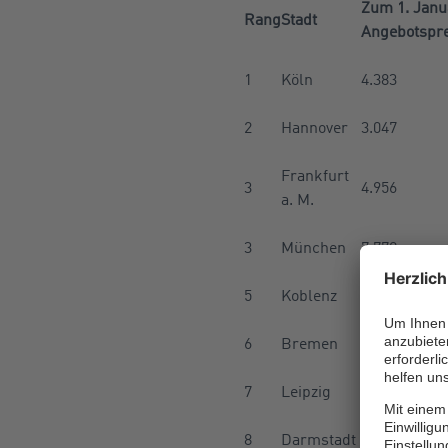
Zum 1. Janu
Rang
Stadt
Angebotspre
1
Köln
4.383
2
Hannover
3.047
Frankfurt
3
4.956
a. M.
3
München
7.772
5
Koblenz
3.155
6
Bremen
2.822
7
Leipzig
2.415
8
Darmstadt
3.947