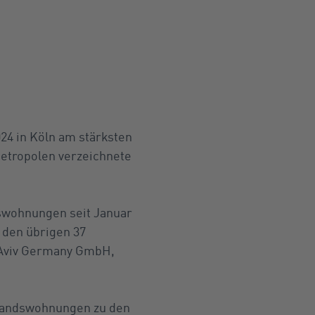
024 in Köln am stärksten
Metropolen verzeichnete
mswohnungen seit Januar
n den übrigen 37
r Aviv Germany GmbH,
standswohnungen zu den