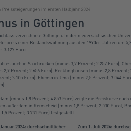
n Preissteigerungen im ersten Halbjahr 2024
nus in Göttingen
hlass verzeichnete Göttingen. In der niedersächsischen Univer
terpreis einer Bestandswohnung aus den 1990er-Jahren um 5,3 
i 3.127 Euro.
b es auch in Saarbrücken (minus 3,7 Prozent; 2.257 Euro), Chem
s 2,9 Prozent; 2.656 Euro), Recklinghausen (minus 2,8 Prozent; 
zent; 3.105 Euro). Ebenso in Jena (minus 2,5 Prozent; 3.044 Eu
o).
am (minus 1,8 Prozent; 4.853 Euro) zeigte die Preiskurve nach
en außerdem in Remscheid (minus 1,8 Prozent; 2.030 Euro), Bo
,5 Prozent; 3.731 Euro) festgestellt.
Januar 2024: durchschnittlicher
Zum 1. Juli 2024: durchsc