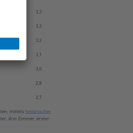
3,3
3,3
3,2
3,1
3,0
2,8
2,7
ten; mittels
hedonischer
r, drei Zimmer, erster