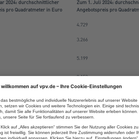
ar 2024: durchschnittlicher
Zum 1. Juli 2024: durchschni
is pro Quadratmeter in Euro
Angebotspreis pro Quadratm
4.729
3.266
5.199
8.153
3.297
2.941
2.504
4.089