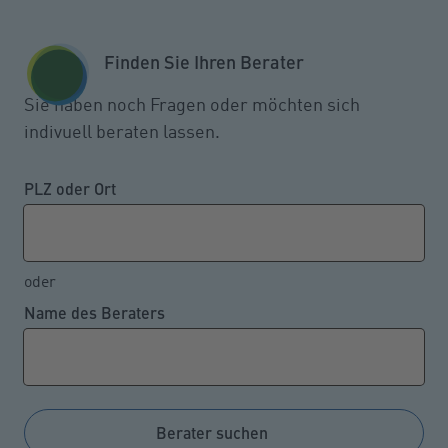
Zum Seiteninhalt springen
GESCHÄFTSKUNDEN
KUNDENPORTAL
Finden Sie Ihren Berater
MENÜ
Sie haben noch Fragen oder möchten sich
indivuell beraten lassen.
In welchem Alter die häufigsten
Autounfälle verursacht werden
PLZ oder Ort
oder
28.03.2022
Name des Beraters
Laut der Gemeinschaftsstatistik unter anderem von
der Bundesanstalt für Finanzdienstleistungs-Aufsicht
verursachen die jüngsten und ältesten Autofahrer im
Vergleich zu allen Altersgruppen anteilig die meisten
Berater suchen
Kfz-Haftpflichtunfälle.