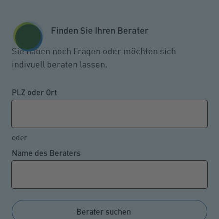
Zum Seiteninhalt springen
GESCHÄFTSKUNDEN
KUNDENPORTAL
Finden Sie Ihren Berater
MENÜ
Sie haben noch Fragen oder möchten sich
indivuell beraten lassen.
Inwieweit Borreliose als
Berufskrankheit anerkannt wird
PLZ oder Ort
oder
06.05.2024
Name des Beraters
Borreliose ist eine Krankheit, die insbesondere von
Zecken übertragen werden kann. Eine solche
Erkrankung ist von den Berufsgenossenschaften bei
besonders durch Zeckenstiche gefährdeten Personen
Berater suchen
als Berufskrankheit anzuerkennen. Das hat das