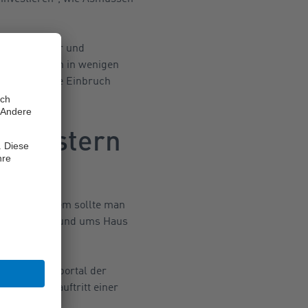
hbare Fenster und
 Türen können in wenigen
 jeder zweite Einbruch
 Fenstern
rüsten. Zudem sollte man
 gar Leitern rund ums Haus
, einem Webportal der
de
, dem Webauftritt einer