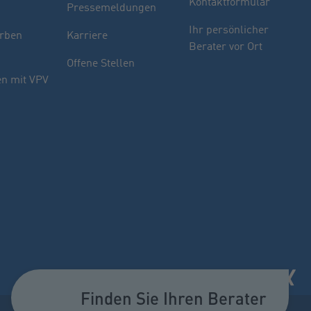
Kontaktformular
Pressemeldungen
Finden Sie Ihren Berater
Ihr persönlicher
rben
Karriere
Berater vor Ort
Sie haben noch Fragen oder möchten sich
Offene Stellen
indivuell beraten lassen.
n mit VPV
PLZ oder Ort
oder
Name des Beraters
Berater suchen
Finden Sie Ihren Berater