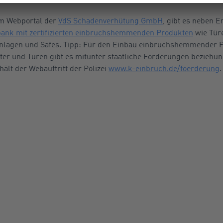
em Webportal der
VdS Schadenverhütung GmbH
, gibt es neben
ank mit zertifizierten einbruchshemmenden Produkten
wie Türe
nlagen und Safes. Tipp: Für den Einbau einbruchshemmender 
ter und Türen gibt es mitunter staatliche Förderungen beziehu
ält der Webauftritt der Polizei
www.k-einbruch.de/foerderung
.