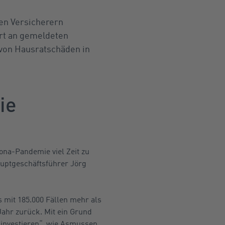
en Versicherern
ert an gemeldeten
von Hausratschäden in
ie
ona-Pandemie viel Zeit zu
Hauptgeschäftsführer Jörg
 mit 185.000 Fällen mehr als
Jahr zurück. Mit ein Grund
k investieren“, wie Asmussen