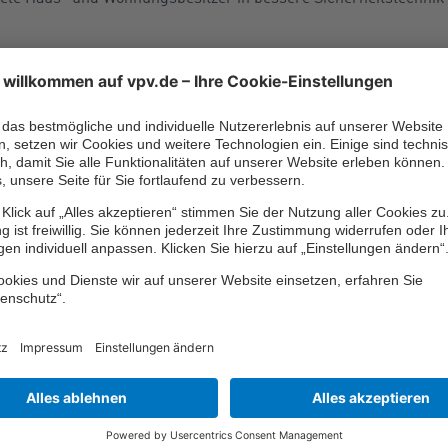
äuser und Wohnungen laut GDV hauptsächlich über leicht erreic
ein, denn einfache, also nicht speziell gesicherte Fenster und
. Der GDV betont daher: „Sicherheitstechnik lohnt sich: Nahezu
cht schnell genug ins Haus kommen.“
t zu einbruchshemmenden
inbruchshemmende Fenster
oder
Türen
einzubauen oder nachzu
instiegshilfen für Einbrecher wie Mülltonnen, Gartenmöbel oder
g des Einbruchsrisikos gibt es online unter
www.k-einbruch.de
ntion der Länder und des Bundes
, und unter
www.nicht-bei-mir.
r Verbände der Sicherheitswirtschaft.