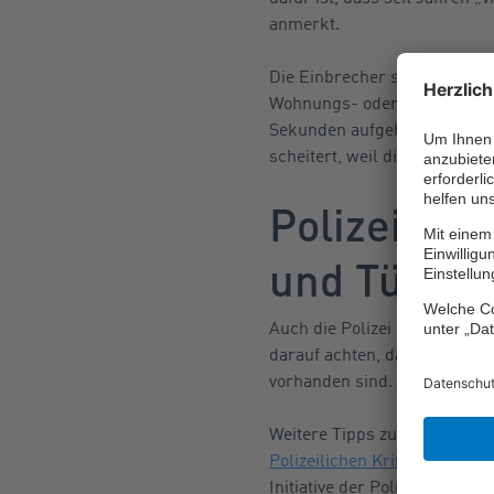
anmerkt.
Die Einbrecher steigen in H
Wohnungs- oder Fenstertüren 
Sekunden aufgehebelt werden
scheitert, weil die Täter ni
Polizei rä
und Türen
Auch die Polizei empfiehlt,
e
darauf achten, dass keine E
vorhanden sind.
Weitere Tipps zur Minimierun
Polizeilichen Kriminalpräve
Initiative der Polizei und de