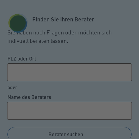
Zum Seiteninhalt springen
GESCHÄFTSKUNDEN
KUNDENPORTAL
Finden Sie Ihren Berater
MENÜ
Sie haben noch Fragen oder möchten sich
indivuell beraten lassen.
Keine Entschädigung trotz
vierstündiger Flugverspätung?
PLZ oder Ort
oder
15.05.2023
Name des Beraters
Das Rollfeld eines Flughafens wurde aus
Sicherheitsgründen vorübergehend geschlossen,
weil es durch Treibstoff verschmutzt war. In diesem
Fall haben die Passagiere eines deswegen
Berater suchen
verspäteten Fluges keinen Anspruch auf Zahlung