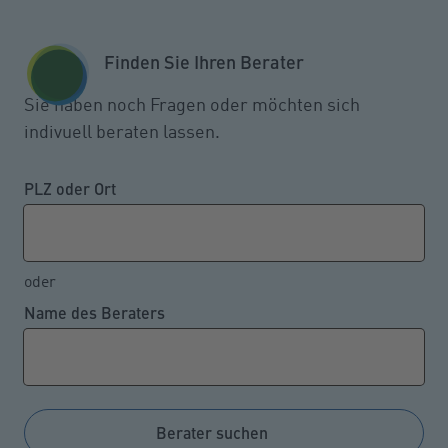
Zum Seiteninhalt springen
GESCHÄFTSKUNDEN
KUNDENPORTAL
Finden Sie Ihren Berater
MENÜ
Sie haben noch Fragen oder möchten sich
indivuell beraten lassen.
Keine höhere gesetzliche
Altersrente trotz
PLZ oder Ort
Beitragszahlungen?
oder
Name des Beraters
08.07.2024
Ein Rentner, der weiterhin berufstätig ist, ist
grundsätzlich versicherungsfrei. Er muss daher keine
Beiträge zur gesetzlichen Rentenversicherung
Berater suchen
zahlen. Allein von seinem Arbeitgeber entrichtete