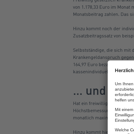
von 1.178,33 Euro im Monat 
Monatsbeitrag zahlen. Das si
Hinzu kommt noch der indivi
Zusatzbeitragssatz von beisp
Selbstständige, die sich mit
Krankengeldanspruch gegenü
164,97 Euro bezahlen. Das s
kassenindividuellen Zusatzbe
… und Höch
Hat ein freiwillig gesetzlic
Höchstbemessungs-Grundlage 
monatlich maximal 755,55 Eu
Hinzu kommt hier ebenfalls 