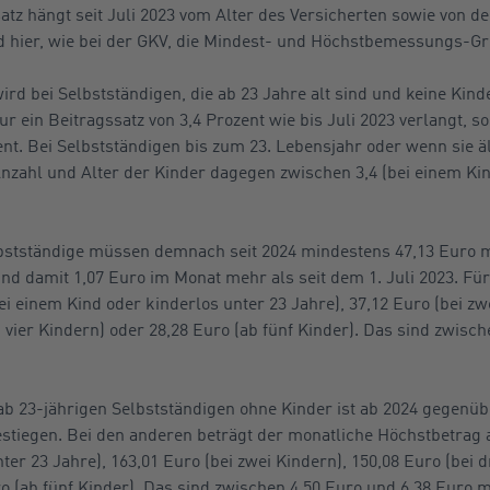
tz hängt seit Juli 2023 vom Alter des Versicherten sowie von d
d hier, wie bei der GKV, die Mindest- und Höchstbemessungs-Gr
ird bei Selbstständigen, die ab 23 Jahre alt sind und keine Kind
ein Beitragssatz von 3,4 Prozent wie bis Juli 2023 verlangt, son
ent. Bei Selbstständigen bis zum 23. Lebensjahr oder wenn sie ä
Anzahl und Alter der Kinder dagegen zwischen 3,4 (bei einem Kin
lbstständige müssen demnach seit 2024 mindestens 47,13 Euro mo
nd damit 1,07 Euro im Monat mehr als seit dem 1. Juli 2023. Für
i einem Kind oder kinderlos unter 23 Jahre), 37,12 Euro (bei zwe
i vier Kindern) oder 28,28 Euro (ab fünf Kinder). Das sind zwisc
ab 23-jährigen Selbstständigen ohne Kinder ist ab 2024 gegenüb
stiegen. Bei den anderen beträgt der monatliche Höchstbetrag a
er 23 Jahre), 163,01 Euro (bei zwei Kindern), 150,08 Euro (bei d
o (ab fünf Kinder). Das sind zwischen 4,50 Euro und 6,38 Euro m