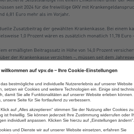
müssen seit 2024 für die freiwillige GKV mit Krankengeldanspru
nd 6,81 Euro mehr als im Vorjahr.
duelle Zusatzbeitrag der gewählten Krankenkasse. Bei einem ka
ielsweise 1,0 Prozent wären es zusätzlich monatlich 11,78 Euro 
 dem ermäßigten Beitragssatz in Höhe von 14,0 Prozent versichert
ber der Krankenkasse verzichten –, müssen seit dem Jahresw
ind 6,53 Euro mehr pro Monat als im Jahr davor. Auch hier kom
itragssatz hinzu, also beispielsweise bei einem Prozent wären d
stbeitrag
h Krankenversicherter ein Einkommen von mehr als 5.175 Euro, da
liegt, muss er bei einem allgemeinen Beitragssatz – also mi
ro zahlen. Das sind 27,38 Euro mehr als noch 2023.
der kassenindividuelle Zusatzbeitrag der gewählten Krankenkas