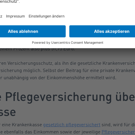
ielsweise 1,0 Prozent wären es zusätzlich monatlich 51,75 Euro
m Zusatzbeitragssatz.
t dem ermäßigten Beitragssatz und damit ohne Krankengeldanspru
 2024 maximal 724,50 Euro im Monat (14,0 Prozent von 5.175 Eur
3. Auch hier muss noch der Beitrag aus dem kassenindividuelle
einem Prozent also plus 51,75 Euro.
n Versicherungsschutz, als ihn die gesetzliche Krankenversich
rsicherung möglich. Selbst der Beitrag für eine private Kranke
ser unabhängig von der Einkommenshöhe ermittelt wird.
e Pflegeversicherung übe
sse
er eine Krankenkasse
gesetzlich pflegeversichert
sind, wird für 
e ebenfalls das Einkommen sowie der jeweilige
Pflegeversiche