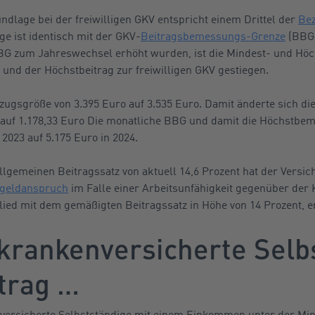
lage bei der freiwilligen GKV entspricht einem Drittel der
Be
 ist identisch mit der GKV-
Beitragsbemessungs-Grenze
(BBG)
BG zum Jahreswechsel erhöht wurden, ist die Mindest- und H
und der Höchstbeitrag zur freiwilligen GKV gestiegen.
Bezugsgröße von 3.395 Euro auf 3.535 Euro. Damit änderte sich 
 auf 1.178,33 Euro Die monatliche BBG und damit die Höchstbe
2023 auf 5.175 Euro in 2024.
lgemeinen Beitragssatz von aktuell 14,6 Prozent hat der Versich
geldanspruch
im Falle einer Arbeitsunfähigkeit gegenüber der 
ied mit dem gemäßigten Beitragssatz in Höhe von 14 Prozent, er
 krankenversicherte Selb
trag …
kenversicherte Selbstständige mit einem Einkommen unter der 