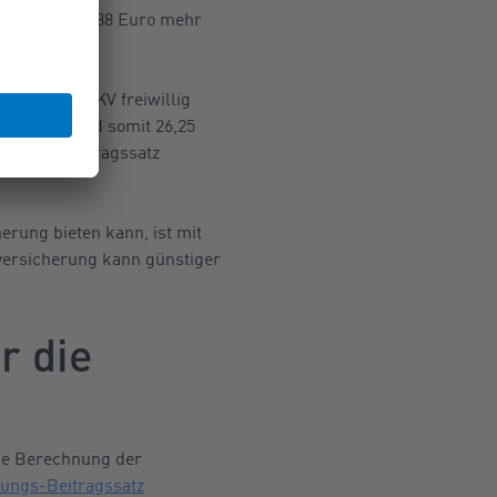
, und damit 1,88 Euro mehr
ch in der GKV freiwillig
o) zahlen und somit 26,25
n Zusatzbeitragssatz
erung bieten kann, ist mit
nversicherung kann günstiger
r die
die Berechnung der
rungs-Beitragssatz