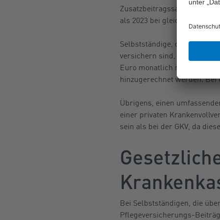
Zusatzbeitragssatz von beisp
als 2023 bei gleichbleibende
Selbstständige, die sich mi
versichern sind, müssen seit
Euro monatlich mehr als 202
hinzugerechnet werden. Bei 
Übrigens, einen umfassendere
einer privaten Krankenvollve
sein als bei der GKV, da die
Gesetzlich
Krankenka
Bei Selbstständigen, die üb
Pflegeversicherungs-Beiträg