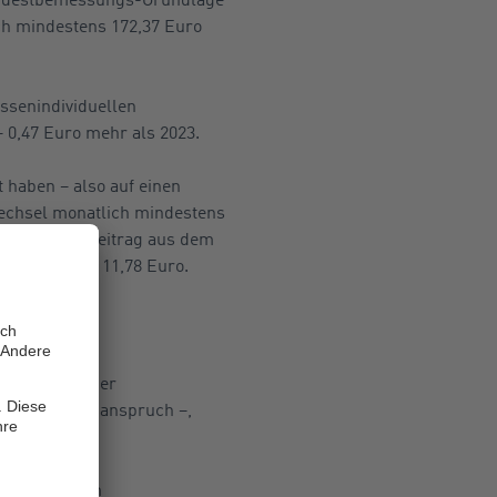
ch mindestens 172,37 Euro
ssenindividuellen
– 0,47 Euro mehr als 2023.
 haben – also auf einen
echsel monatlich mindestens
mt noch der Beitrag aus dem
as zuzüglich 11,78 Euro.
s also über der
t Krankengeldanspruch –,
se. Bei einem