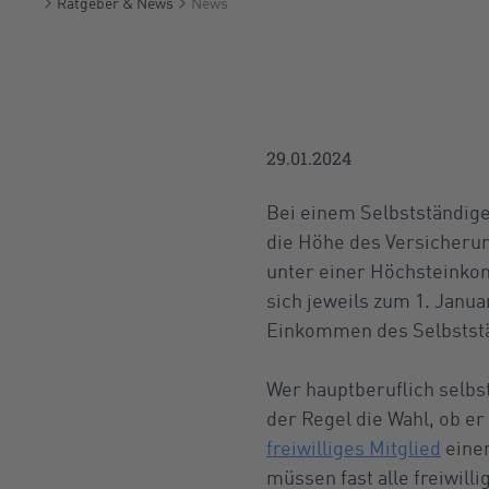
Ratgeber & News
News
Startseite
29.01.2024
Bei einem Selbstständigen
die Höhe des Versicheru
unter einer Höchsteinkom
sich jeweils zum 1. Janu
Einkommen des Selbststän
Wer hauptberuflich selbst
der Regel die Wahl, ob e
freiwilliges Mitglied
eine
müssen fast alle freiwil