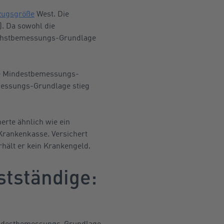
zugsgröße
West. Die
. Da sowohl die
öchstbemessungs-Grundlage
die Mindestbemessungs-
messungs-Grundlage stieg
erte ähnlich wie ein
Krankenkasse. Versichert
hält er kein Krankengeld.
stständige:
Mindestbemessungs-Grundlage