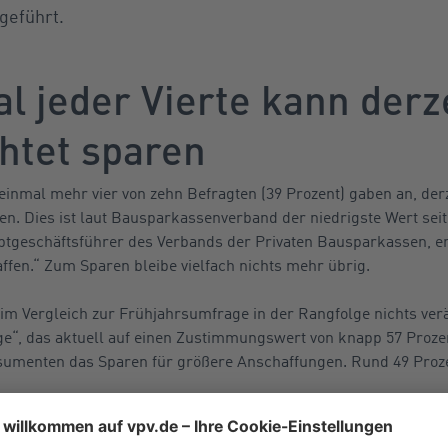
geführt.
l jeder Vierte kann derz
htet sparen
inmal mehr vier von zehn Befragten (39 Prozent) gaben an, der
n. Dies ist laut Bausparkassenverband der niedrigste Wert sei
ptgeschäftsführer des Verbands der Privaten Bausparkassen, er
fen.“ Zum Sparen bleibe vielfach nichts mehr übrig.
im Vergleich zur Frühjahrsumfrage in der Rangfolge nichts verän
ge“, das aktuell auf einen Zustimmungswert von knapp 57 Proz
nsumenten das Sparen für größere Anschaffungen. Rund 49 Proze
vierung von Wohneigentum“ behauptete mit einer Nennung von 4
sition. Dahinter folgt die Kapitalanlage mit 33 Prozent. Weiterhi