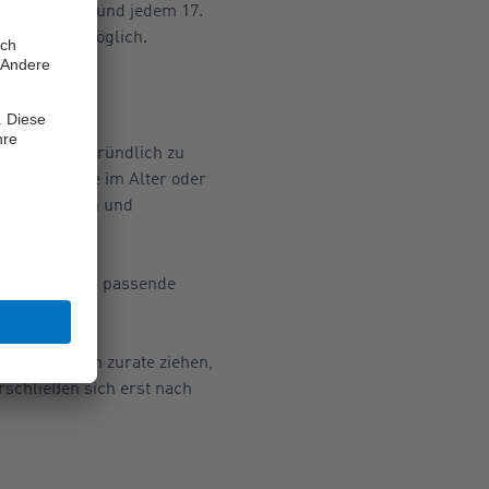
en nur von rund jedem 17.
len waren möglich.
le Situation gründlich zu
ispielsweise im Alter oder
rsichtshilfen und
em individuell passende
einen Experten zurate ziehen,
rschließen sich erst nach