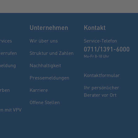
Unternehmen
Kontakt
rvices
Wir über uns
Service-Telefon
0711/1391-6000
derrufen
Struktur und Zahlen
Mo-Fr 8-18 Uhr
eldung
Nachhaltigkeit
Kontaktformular
Pressemeldungen
Finden Sie Ihren Berater
Ihr persönlicher
rben
Karriere
Berater vor Ort
Sie haben noch Fragen oder möchten sich
Offene Stellen
indivuell beraten lassen.
n mit VPV
PLZ oder Ort