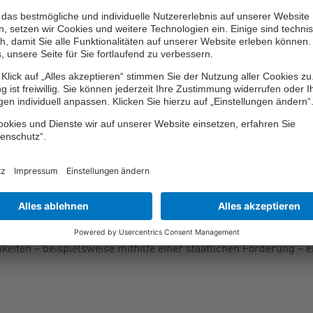
en „Notgroschen“ und „Ausbildung der Kinder“ zu. Diese wurd
edem 37.Befragten genannt. Mehrfachnennungen bei den Sparzie
en Sparzielen wichtig ist
 es für den Einzelnen laut Finanzexperten wichtig, seine finanziel
em herauszufinden, mit welchen gesetzlichen Leistungen man be
Ein Versicherungsexperte kann diesbezüglich entsprechende Übe
icher Vorsorgestrategie bietet die Versicherungswirtschaft zud
sungen an.
einen finanziellen Spielraum für eine Vorsorge zu haben, sollte 
ten – beispielsweise mithilfe einer staatlichen Förderung – e