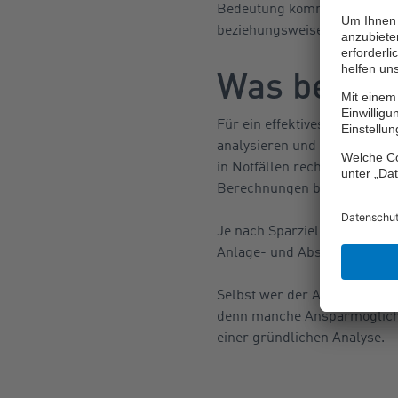
Bedeutung kommt den Anläss
beziehungsweise von etwa j
Was bei all
Für ein effektives Sparen ist
analysieren und unter ander
in Notfällen rechnen kann. 
Berechnungen bereitstellen.
Je nach Sparziel und persönl
Anlage- und Absicherungslö
Selbst wer der Ansicht ist, k
denn manche Ansparmöglichkei
einer gründlichen Analyse.