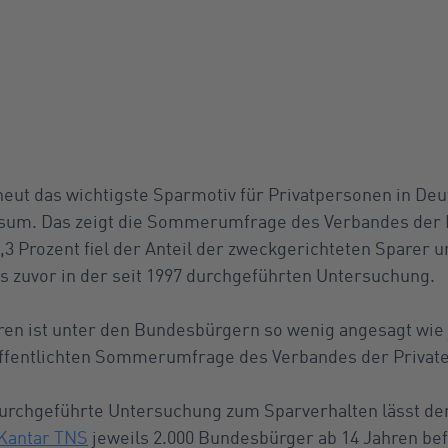
neut das wichtigste Sparmotiv für Privatpersonen in Deu
sum. Das zeigt die Sommerumfrage des Verbandes der 
9,3 Prozent fiel der Anteil der zweckgerichteten Sparer
ls zuvor in der seit 1997 durchgeführten Untersuchung.
en ist unter den Bundesbürgern so wenig angesagt wie j
röffentlichten Sommerumfrage des Verbandes der Privat
 durchgeführte Untersuchung zum Sparverhalten lässt de
Kantar TNS
jeweils 2.000 Bundesbürger ab 14 Jahren be