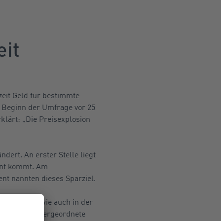
eit
zeit Geld für bestimmte
t Beginn der Umfrage vor 25
klärt: „Die Preisexplosion
dert. An erster Stelle liegt
ent kommt. Am
nt nannten dieses Sparziel.
4 Prozent wie auch in der
n nur eine untergeordnete