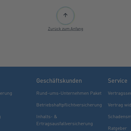
Zurück zum Anfang
Geschäftskunden
Service
herung
Rund-ums-Unternehmen Paket
Vertragsse
Betriebshaftpflichtversicherung
Vertrag wi
g
Inhalts- &
Schadensm
Ertragsausfallversicherung
Ratgeber