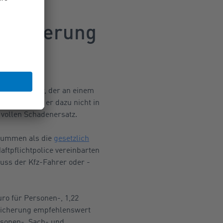
 werden.
ersicherung
eine Kfz-
er Pkw-Fahrer, der an einem
kommen. Wäre er dazu nicht in
 vollen Schadenersatz.
ssummen als die
gesetzlich
aftpflichtpolice vereinbarten
ss der Kfz-Fahrer oder -
ro für Personen-, 1,22
rsicherung empfehlenswert
rsonen-, Sach- und