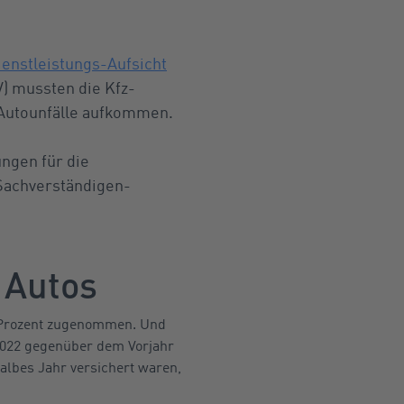
ienstleistungs-Aufsicht
) mussten die Kfz-
r Autounfälle aufkommen.
ngen für die
 Sachverständigen-
 Autos
7 Prozent zugenommen. Und
 2022 gegenüber dem Vorjahr
halbes Jahr versichert waren,