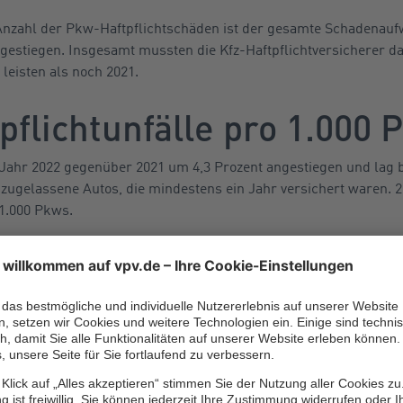
 Anzahl der Pkw-Haftpflichtschäden ist der gesamte Schadenauf
estiegen. Insgesamt mussten die Kfz-Haftpflichtversicherer daf
eisten als noch 2021.
pflichtunfälle pro 1.000 
 Jahr 2022 gegenüber 2021 um 4,3 Prozent angestiegen und lag b
 zugelassene Autos, die mindestens ein Jahr versichert waren.
 1.000 Pkws.
nhöhe pro Pkw-Haftpflichtschaden hat sich um fast 7,7 Prozent 
einem Pkw verursacht wurde, hatten die Kfz-Versicherer in 2022
ei, dass es neben zahlreichen Bagatellschäden mit einer Schad
Kfz-Unfälle mit teils fünf-, sechs- oder sogar siebenstelligen 
 zu rechnen, wenn bei einem Autounfall teure oder auch mehre