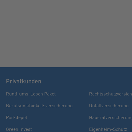
Privatkunden
Rund-ums-Leben Paket
Rechtsschutzversic
Berufsunfähigkeitsversicherung
Unfallversicherung
Parkdepot
Hausratversicherun
Green Invest
Eigenheim-Schutz