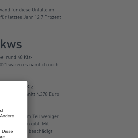
wand für diese Unfälle im
ür letztes Jahr 12,7 Prozent
Pkws
ei rund 48 Kfz-
 2021 waren es nämlich noch
erhöht. Pro Kfz-
 im Durchschnitt 4.378 Euro
enhöhe von zum Teil weniger
Schadensummen gibt. Mit
re Fahrzeuge beschädigt