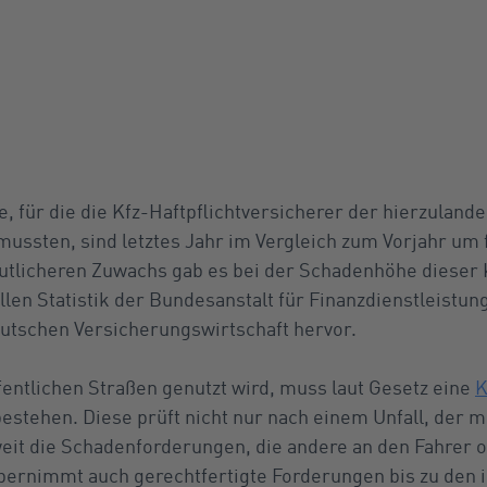
e, für die die Kfz-Haftpflichtversicherer der hierzulan
ussten, sind letztes Jahr im Vergleich zum Vorjahr um f
utlicheren Zuwachs gab es bei der Schadenhöhe dieser 
llen Statistik der Bundesanstalt für Finanzdienstleistu
tschen Versicherungswirtschaft hervor.
fentlichen Straßen genutzt wird, muss laut Gesetz eine
K
estehen. Diese prüft nicht nur nach einem Unfall, der m
eit die Schadenforderungen, die andere an den Fahrer od
übernimmt auch gerechtfertigte Forderungen bis zu den i