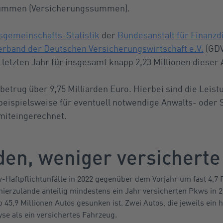
summen (Versicherungssummen).
sgemeinschafts-Statistik
der
Bundesanstalt für Finanzd
rband der Deutschen Versicherungswirtschaft e.V.
(GDV
m letzten Jahr für insgesamt knapp 2,23 Millionen diese
trug über 9,75 Milliarden Euro. Hierbei sind die Leistu
eispielsweise für eventuell notwendige Anwalts- oder
miteingerechnet.
en, weniger versicherte
w-Haftpflichtunfälle in 2022 gegenüber dem Vorjahr um fast 4,
hierzulande anteilig mindestens ein Jahr versicherten Pkws in
 45,9 Millionen Autos gesunken ist. Zwei Autos, die jeweils ein 
lyse als ein versichertes Fahrzeug.