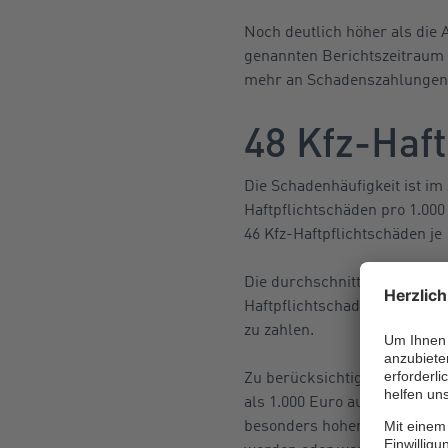
Noch deutlich höher als die
genannten Berichtszeitraum g
mehr an Schadenszahlungen l
48 Kfz-Haft
Die Schadenhäufigkeit ist im
Haftpflichtschäden pro 1.000
46 Kfz-Haftpflichtschäden je
Die durchschnittliche Schade
Haftpflichtschaden, der mit 
zu zahlen.
Zu berücksichtigen ist hierb
als 1.000 Euro auch diverse 
besonders hohen Schäden ist