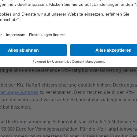
igte, die nicht am Unfall schuld sind, verletzt oder gar getötet
st eine Kfz-Haftpflichtv
arum für alle Autos, die auf öffentlichen Straßen unterwegs sind, 
tzlich vorgeschrieben ist. Wäre dies nicht der Fall, müsste jed
ür Schäden, die er dabei bei anderen angerichtet hat, selbst auf
digte ohne eine bestehende Kfz-Haftpflichtversicherung keinen
l, bei der Kfz-Haftpflichtversicherung deutlich höhere Deckung
icherungs-Summen
zu vereinbaren. Denn reichen die in der Kfz-H
um die beim Unfall verursachte Schadenhöhe zu begleichen, mu
elbst bezahlen.
ind Deckungssummen je Schadenfall von aktuell 7,5 Millionen Eu
d 50.000 Euro für Vermögensschäden. Für die Kfz-Haftpflichtve
ungssummen von mindestens 50 oder 100 Millionen Euro für Pe