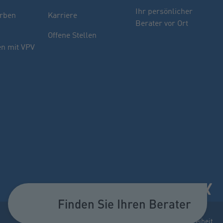
Finden Sie Ihren Berater
Ihr persönlicher
rben
Karriere
Berater vor Ort
Sie haben noch Fragen oder möchten sich
Offene Stellen
indivuell beraten lassen.
n mit VPV
PLZ oder Ort
oder
Name des Beraters
Berater suchen
Finden Sie Ihren Berater
Impressum
Datenschutz
Cookie-Einstellungen
Barrierefreiheit