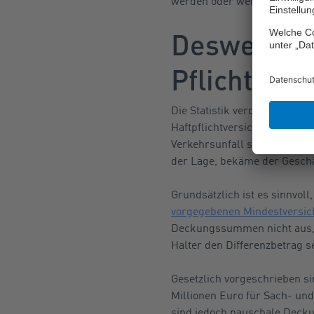
werden oder wenn Unfallbeteil
Deswegen i
Pflicht
Die Statistik verdeutlicht, w
Haftpflichtversicherung gese
Verkehrsunfall schuld ist, f
der Lage, bekäme der Geschä
Grundsätzlich ist es sinnvol
vorgegebenen Mindestvers
Deckungssummen nicht aus, 
Halter den Differenzbetrag s
Gesetzlich vorgeschrieben s
Millionen Euro für Sach- un
sind jedoch pauschale Deck