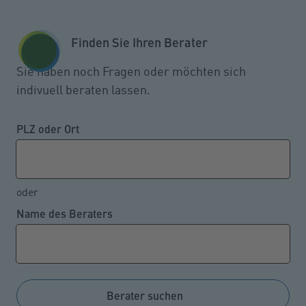
Zum Seiteninhalt springen
GESCHÄFTSKUNDEN
KUNDENPORTAL
Finden Sie Ihren Berater
MENÜ
Sie haben noch Fragen oder möchten sich
indivuell beraten lassen.
Mindestlohnerhöhung in 2024
und 2025
PLZ oder Ort
oder
15.01.2024
Name des Beraters
Seit 2015 gibt es hierzulande einen gesetzlich
geregelten Mindestlohn für Arbeitnehmer. Seitdem
wird die Höhe alle zwei Jahre von einer unabhängigen
Mindestlohnkommission festgelegt. Die Anpassung
Berater suchen
zum 1. Oktober 2023 erfolgte außerplanmäßig mittels