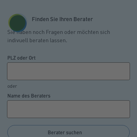
Zum Seiteninhalt springen
GESCHÄFTSKUNDEN
KUNDENPORTAL
Finden Sie Ihren Berater
MENÜ
Sie haben noch Fragen oder möchten sich
indivuell beraten lassen.
Mit Selbstbehalt
Versicherungsbeiträge
PLZ oder Ort
reduzieren
oder
Name des Beraters
20.05.2022
In vielen Versicherungsarten können
Versicherungskunden mit ihrem Versicherer bereits
zum Vertragsbeginn, aber auch während der
Berater suchen
Vertragslaufzeit vereinbaren, dass sie einen