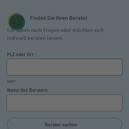
Zum Seiteninhalt springen
GESCHÄFTSKUNDEN
KUNDENPORTAL
Finden Sie Ihren Berater
MENÜ
Sie haben noch Fragen oder möchten sich
indivuell beraten lassen.
Neuer Spitzenreiter in der
Risiko-Rangliste von
PLZ oder Ort
Unternehmen
oder
Name des Beraters
22.01.2024
Cybervorfälle sind in Deutschland aus
Unternehmenssicht betrachtet die am meisten
gefürchtete Gefahr. Betriebsunterbrechungen finden
Berater suchen
sich nach zehn Jahren an der Spitze nun an zweiter