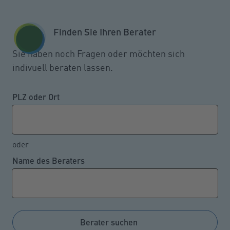
Zum Seiteninhalt springen
GESCHÄFTSKUNDEN
KUNDENPORTAL
Finden Sie Ihren Berater
MENÜ
Sie haben noch Fragen oder möchten sich
indivuell beraten lassen.
Nur jeder Fünfte erfüllt die
Kriterien eines
PLZ oder Ort
Standardrentners
oder
Name des Beraters
09.12.2024
Die Erwartung, dass die eigene Rente der eines
sogenannten Standardrentners entspricht, könnte zu
Enttäuschungen führen. Denn aktuell erfüllt lediglich
Berater suchen
jeder fünfte Rentner die Kriterien eines