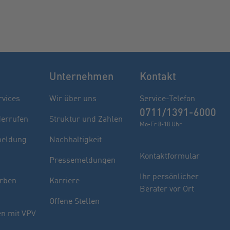
Unternehmen
Kontakt
rvices
Wir über uns
Service-Telefon
0711/1391-6000
derrufen
Struktur und Zahlen
Mo-Fr 8-18 Uhr
eldung
Nachhaltigkeit
Kontaktformular
Pressemeldungen
Finden Sie Ihren Berater
Ihr persönlicher
rben
Karriere
Berater vor Ort
Sie haben noch Fragen oder möchten sich
Offene Stellen
indivuell beraten lassen.
n mit VPV