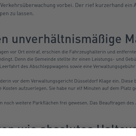
en Verkehrsüberwachung vorbei. Der rief kurzerhand ei
pen zu lassen.
en unverhältnismäßige 
en vor Ort eintraf, erschien die Fahrzeughalterin und entfern
bedingt. Denn die Gemeinde stellte ihr einen Leistungs- und Ge
 Leerfahrt des Abschleppwagens sowie eine Verwaltungsgebühr 
derin vor dem Verwaltungsgericht Düsseldorf Klage ein. Diese b
ie Kosten aufzuerlegen. Sie habe nur elf Minuten auf dem Platz g
em noch weitere Parkflächen frei gewesen. Das Beauftragen d
ten wie absolutes Haltev