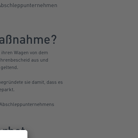
n Abschleppunternehmen
Maßnahme?
te ihren Wagen von dem
bührenbescheid aus und
geltend.
egründete sie damit, dass es
eparkt.
es Abschleppunternehmens
erbot