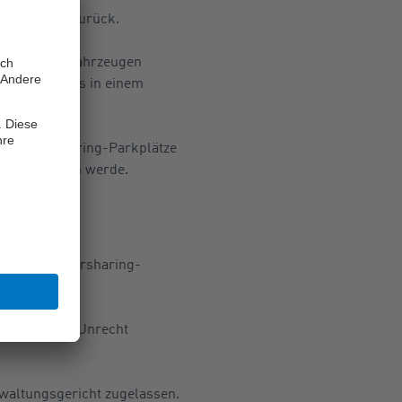
unbegründet zurück.
 Carsharing-Fahrzeugen
 als stünde es in einem
 der Carsharing-Parkplätze
 freigehalten werde.
onkret ein Carsharing-
von einem zu Unrecht
waltungsgericht zugelassen.