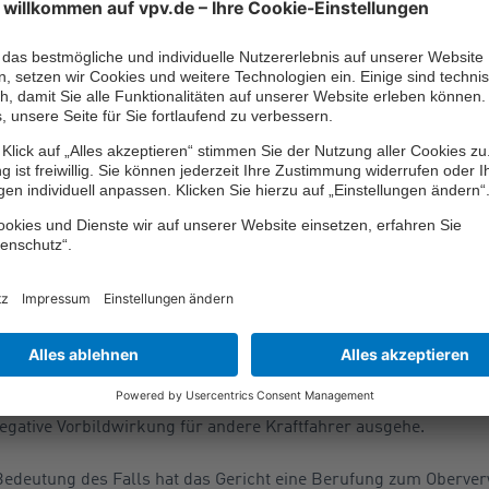
 sich das Verwaltungsgericht nicht an. Es wies die Klage als 
t ein Kfz, das auf einer nach der Beschilderung ausschließlich
ht, selbst aber nicht am Carsharing teilnimmt, so zu betrachtet,
aßnahme sei daher verhältnismäßig gewesen. Denn die Funktion
wenn die Fläche jederzeit von nicht parkberechtigten Fahrzeugen
orbildfunktion
arauf an, ob die Klägerin durch das verbotswidrige Abstellen k
rt habe.
 auch unter dem Gesichtspunkt gerechtfertigt gewesen, dass 
egative Vorbildwirkung für andere Kraftfahrer ausgehe.
edeutung des Falls hat das Gericht eine Berufung zum Oberver