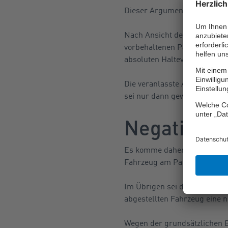
Dieser Argumentation schloss
Nach Ansicht des Gerichts is
vorbehaltenen Parkfläche ste
absoluten Halteverbot.
Die veranlasste Abschleppm
sei nur dann gewährleistet, 
Negative V
Es komme daher auch nicht d
Fahrzeug am Parken gehinde
Im Übrigen sei die Maßnahme
abgestellten Fahrzeug eine n
Wegen der grundsätzlichen B