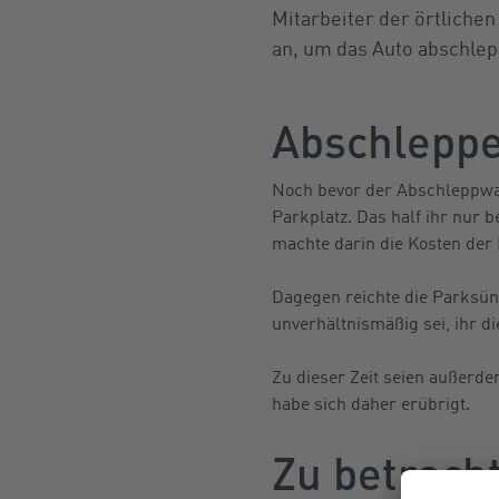
Mitarbeiter der örtlich
an, um das Auto abschlep
Abschlepp
Noch bevor der Abschleppwag
Parkplatz. Das half ihr nur 
machte darin die Kosten der
Dagegen reichte die Parksün
unverhältnismäßig sei, ihr d
Zu dieser Zeit seien außerd
habe sich daher erübrigt.
Zu betrach