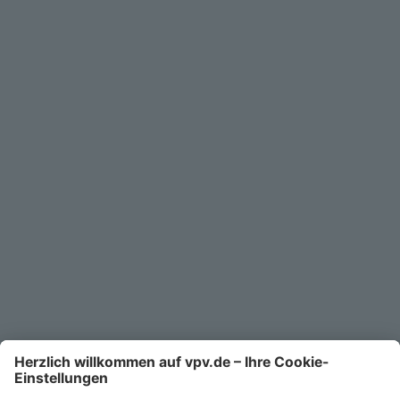
Geschäftskunden
Service
Unternehmen
Kontakt
Service-Telefon
0711/1391-6000
Mo-Fr 8-18 Uhr
Kontaktformular
Ihr persönlicher Berater vor Ort