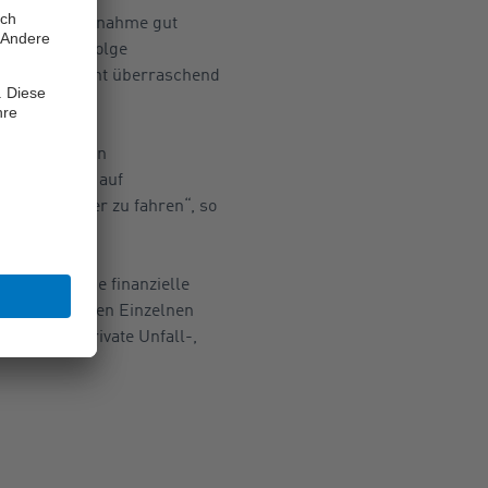
der Beweisaufnahme gut
enheiten infolge
 folglich nicht überraschend
s ungünstigen
nichts. Denn auf
 vorsichtiger zu fahren“, so
zumindest eine finanzielle
st es für jeden Einzelnen
n wie eine private Unfall-,