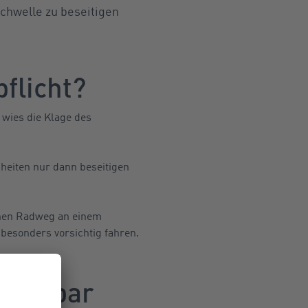
chwelle zu beseitigen
flicht?
 wies die Klage des
eiten nur dann beseitigen
inen Radweg an einem
esonders vorsichtig fahren.
rkennbar