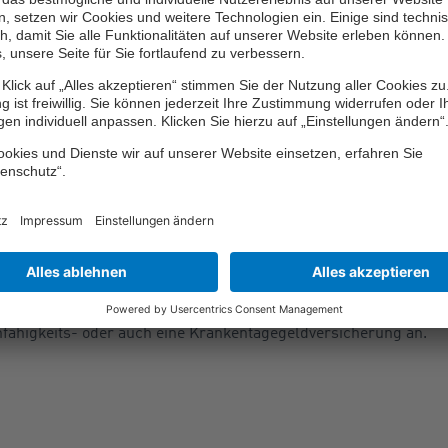
ie Baumwurzel verursachte Bodenschwelle nach dem Ergebnis 
ig davon habe der Wegabschnitt auch an anderen Stellen Uneb
ewiesen. Die Unebenheit an der Unfallstelle sei für den Kläger
störendes Licht- und Schattenspiel auf dem Radweg wegen eine
 Kläger das Hindernis nicht erkannt haben will, ändere daran 
 hat sich ein Radfahrer einzustellen und dementsprechend noch
nzwischen rechtskräftig.
cht immer ein anderer für einen erlittenen Unfallschaden. Damit 
allfolgen wie eine dauerhafte Gesundheitsschädigung besteht, i
ichern. Die Versicherungswirtschaft bietet hierzu diverse Lösunge
fähigkeits- oder auch eine Krankentagegeldversicherung an.