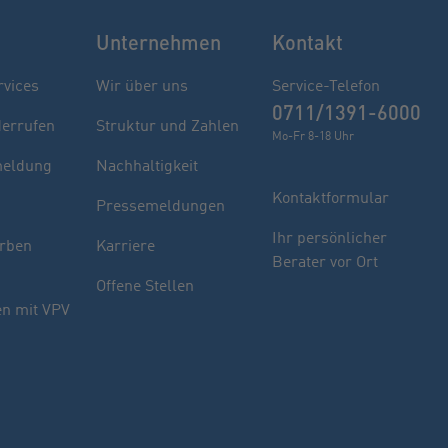
Unternehmen
Kontakt
rvices
Wir über uns
Service-Telefon
0711/1391-6000
derrufen
Struktur und Zahlen
Mo-Fr 8-18 Uhr
eldung
Nachhaltigkeit
Kontaktformular
Pressemeldungen
Finden Sie Ihren Berater
Ihr persönlicher
rben
Karriere
Berater vor Ort
Sie haben noch Fragen oder möchten sich
Offene Stellen
indivuell beraten lassen.
n mit VPV
PLZ oder Ort