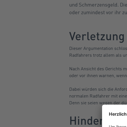
und Schmerzensgeld. Die 
oder zumindest vor ihr z
Verletzung
Dieser Argumentation schlos
Radfahrers trotz allem als 
Nach Ansicht des Gerichts 
oder vor ihnen warnen, wenn 
Dabei würden sich die Anfor
normalen Radfahrer mit eine
Denn sie seien wegen der dü
Hindernis 