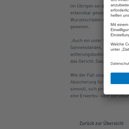
Im Übrigen sei die durch d
erkennbar gewesen. Unabhäng
Wurzelschäden und Risse aufg
gewesen.
„Auch ein unter Umständen 
Sonnenstandes, weswegen der
witterungsbedingte Umstände
das Gericht. Das Urteil ist i
Wie der Fall zeigt, haftet ni
Absicherung für mögliche Unf
sinnvoll, sich privat zu vers
eine Erwerbs- oder Berufsun
Zurück zur Übersicht