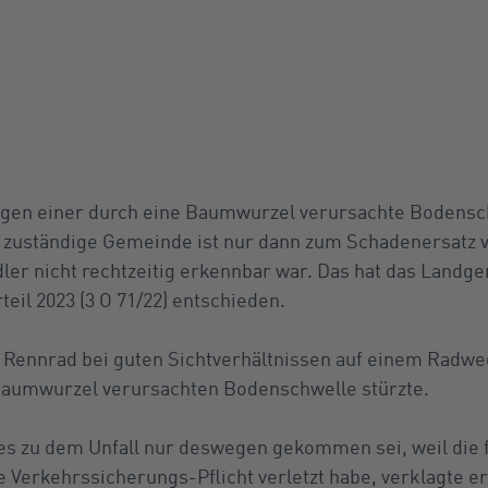
egen einer durch eine Baumwurzel verursachte Bodens
g zuständige Gemeinde ist nur dann zum Schadenersatz v
ler nicht rechtzeitig erkennbar war. Das hat das Landge
teil 2023 (3 O 71/22) entschieden.
Rennrad bei guten Sichtverhältnissen auf einem Radweg
Baumwurzel verursachten Bodenschwelle stürzte.
es zu dem Unfall nur deswegen gekommen sei, weil die
 Verkehrssicherungs-Pflicht verletzt habe, verklagte e