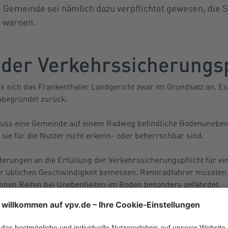
Gemeinde sei nämlich dazu verpflichtet gewesen, die S
u warnen.
 der Verkehrssicherungsp
s sich das Frankenthaler Landgericht zwar im Grundsatz an. Es
unbegründet zurück.
muss eine Gemeinde auf einem Radweg befindliche Bodenunebenh
sie für die Nutzer nicht erkenn- oder beherrschbar sind.
derungen an die Erfüllung der Verkehrssicherungspflicht für e
r üblichen Geschwindigkeit bemessen. Rennradfahrer müssten b
nnen Reifen bei Unebenheiten im Boden besonders gefährdet.
war für den Radfahrer e