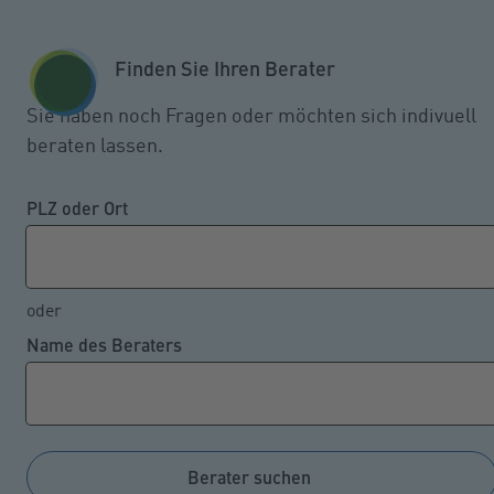
Zum Seiteninhalt springen
GESCHÄFTSKUNDEN
KUNDENPORTAL
Finden Sie Ihren Berater
MENÜ
Sie haben noch Fragen oder möchten sich indivuell
beraten lassen.
Rekordschaden durch
Cyberattacken, Spionage und
PLZ oder Ort
Datendiebstahl
oder
Name des Beraters
16.09.2024
Innerhalb der letzten zwölf Monate richteten
Kriminelle durch Cyberangriffe, Daten- und
Gerätediebstahl sowie Spionage und Sabotage bei
Berater suchen
Unternehmen in Deutschland einen wirtschaftlichen