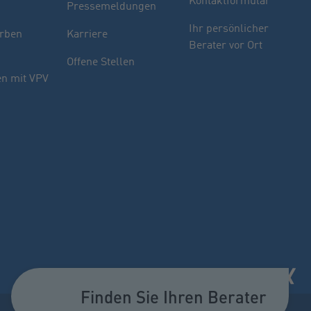
Kontaktformular
Pressemeldungen
Finden Sie Ihren Berater
Ihr persönlicher
rben
Karriere
Berater vor Ort
Sie haben noch Fragen oder möchten sich
Offene Stellen
indivuell beraten lassen.
n mit VPV
PLZ oder Ort
oder
Name des Beraters
Berater suchen
Finden Sie Ihren Berater