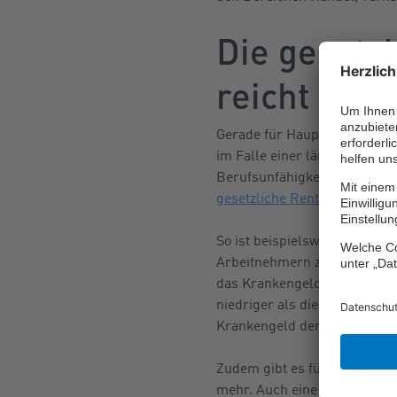
Die gesetz
reicht nich
Gerade für Haupt- oder Allei
im Falle einer längeren unfa
Berufsunfähigkeit drohen, 
gesetzliche Renten
(GRV)- o
So ist beispielsweise das
Kra
Arbeitnehmern zusteht, nied
das Krankengeld und man hat
niedriger als die bisherigen
Krankengeld der GKV.
Zudem gibt es für alle, die 
mehr. Auch eine
gesetzlich