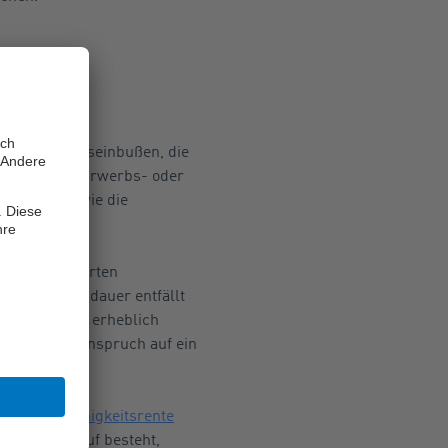
erung
gen Einkommenseinbußen, die
 dauerhaften Erwerbs- oder
ersicherung
wie die
ankenversicherten
 Krankheitsdauer entfällt
eld – beides erheblich
men, keinen Anspruch auf ein
 Berufsunfähigkeitsrente
spruch darauf besteht,