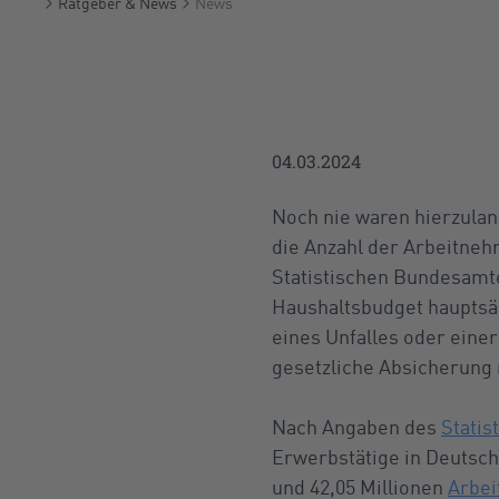
Ratgeber & News
News
Startseite
04.03.2024
Noch nie waren hierzulan
die Anzahl der Arbeitneh
Statistischen Bundesamtes
Haushaltsbudget hauptsäch
eines Unfalles oder ein
gesetzliche Absicherung r
Nach Angaben des
Stati
Erwerbstätige in Deutsch
und 42,05 Millionen
Arbe