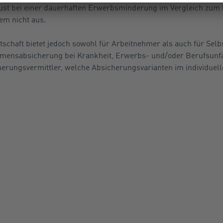
st bei einer dauerhaften Erwerbsminderung im Vergleich zum 
m nicht aus.
tschaft bietet jedoch sowohl für Arbeitnehmer als auch für Sel
ensabsicherung bei Krankheit, Erwerbs- und/oder Berufsunfäh
erungsvermittler, welche Absicherungsvarianten im individuellen