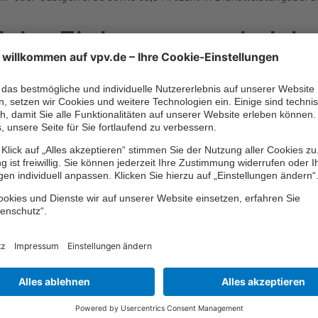
liche Einkommensabsich
t
nverdiener eines Haushaltes ist es wichtig, sich frühzeitig ge
ll- oder krankheitsbedingten Arbeitsunfähigkeit oder gar einer
abzusichern. Denn die Einkommensabsicherung über die
Sozialv
der
Krankenversicherung
(GKV) reicht hierfür in der Regel nicht.
nkengeld
der GKV, das in den meisten Fällen nur gesetzlich kr
riger als das bisherige Erwerbseinkommen. Ab einer bestimmten
 je nach Umstand Anspruch auf Arbeitslosengeld oder Bürgerg
 Arbeitseinkünfte. Selbstständige haben, bis auf wenige Ausnah
nach dem 1. Januar 1961 geboren sind, seit 2001 keine
gesetzliche
e Erwerbsminderungsrente
von der GRV, sofern überhaupt ein An