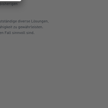
bisherigen
bstständige diverse Lösungen,
igkeit zu gewährleisten.
 Fall sinnvoll sind.