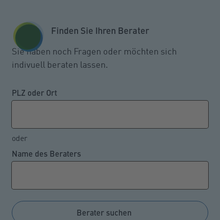
Zum Seiteninhalt springen
GESCHÄFTSKUNDEN
KUNDENPORTAL
Finden Sie Ihren Berater
MENÜ
Sie haben noch Fragen oder möchten sich
indivuell beraten lassen.
Rentenabfindung für
Hinterbliebene bei Wiederheirat
PLZ oder Ort
möglich
oder
Name des Beraters
12.04.2022
Wenn ein Bezieher einer gesetzlichen Witwen- oder
Witwerrente wieder heiratet, entfällt sein Anspruch
auf diese Hinterbliebenenrente. Allerdings ist die
Berater suchen
Hinterbliebenenrente nicht ganz verloren, denn zum