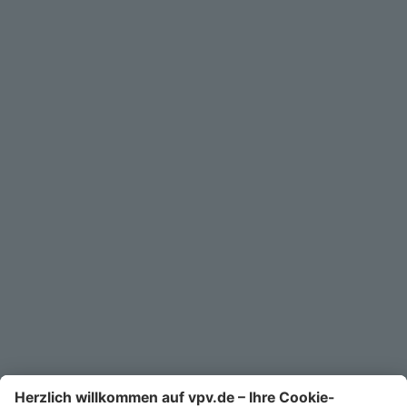
Geschäftskunden
Service
Unternehmen
Kontakt
Service-Telefon
0711/1391-6000
Mo-Fr 8-18 Uhr
Kontaktformular