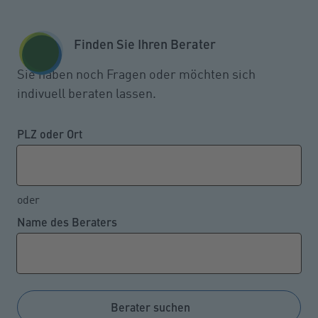
Zum Seiteninhalt springen
GESCHÄFTSKUNDEN
KUNDENPORTAL
Finden Sie Ihren Berater
MENÜ
Sie haben noch Fragen oder möchten sich
indivuell beraten lassen.
So lassen sich
Versicherungsbeiträge
PLZ oder Ort
kurzfristig senken
oder
Name des Beraters
26.10.2022
Es gibt einige Möglichkeiten, wie sich die monatliche
Beitragslast bei bestehenden Versicherungspolicen
minimieren lässt. In vielen Fällen ist dies auch
Berater suchen
möglich, ohne auf den notwendigen