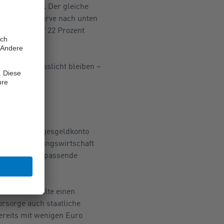
 23 Prozent). Der gleiche
ei der die Kurve nach unten
 nur noch auf 22 Prozent
genes Schlusslicht bleiben –
e.
lagen
rbuch, das Tagesgeldkonto
ie Versicherungswirtschaft
e individuell passende
en kann, sollte einen
orsorge auch staatliche
ereits mit wenigen Euro