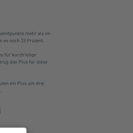
ozentpunkte mehr als im
n es noch 33 Prozent.
 für kurzfristige
rug das Plus für diese
uten ein Plus um drei
.
m