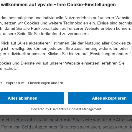
äufiger genannt als vor Jahresfrist (plus drei Prozentpunkte auf
emessen. Das Betongold war nur eine von zwei Anlageformen, b
nkte). Dies traf ansonsten nur noch auf Bausparverträge zu, die
23 Prozent.
gegen um drei Prozentpunkte auf 20 Prozent zulegen. Abgeschla
er Prozentpunkte auf zwölf Prozent – festverzinsliche Wertpapier
gefragt: Sichere Geldan
 dass die beliebtesten Geldanlagen wie das Girokonto, das Spa
rsicherungen insbesondere sichere Varianten sind. Übrigens, d
parziel und die gewünschte Vorsorgestrategie abgestimmt divers
derzeit nicht über genügend Einkommen zu verfügen, das er spar
nicht selten gibt es für bestimmte Sparziele wie für die Altersv
 Form von Geldzulagen oder Steuerersparnissen, sodass man b