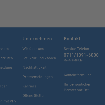
Unternehmen
Kontakt
rvices
Wir über uns
Service-Telefon
0711/1391-6000
derrufen
Struktur und Zahlen
Mo-Fr 8-18 Uhr
eldung
Nachhaltigkeit
Kontaktformular
Pressemeldungen
Finden Sie Ihren Berater
Ihr persönlicher
rben
Karriere
Berater vor Ort
Sie haben noch Fragen oder möchten sich
Offene Stellen
indivuell beraten lassen.
n mit VPV