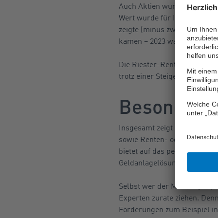
Auch Aktien wurden aktuell h
Wert wurde für Immobilien g
zeigte (minus zwei Prozentpu
kamen – 2023 waren es noch 
Die Riester-Rente konnte da
trotz einer Steigerung um vi
Besonders 
Insgesamt zeigt die Umfrage,
sowie Renten- oder Lebensve
bietet auf das persönliche S
Geldanlagelösungen an.
Selbst wer der Meinung ist, 
Experten zurate ziehen. Denn 
Förderungen zum Beispiel in