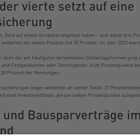
der vierte setzt auf eine
sicherung
, Geld auf einem Girokonto angelegt haben – und damit drei Pr
 weiterhin die zweite Position mit 35 Prozent. Im Jahr 2023 ware
ch oben der am häufigsten verwendeten Geldanlageformen ging es
 und Festgeldkonten oder Termingelder. Acht Prozentpunkte bet
 28 Prozent der Nennungen.
sicherungen liegen weiterhin an vierter Stelle. 27 Prozent bede
mit sind Investmentfonds, die um sieben Prozentpunkte zulegten
 und Bausparverträge i
end