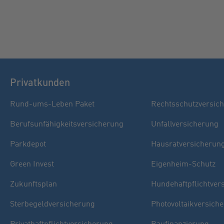
Privatkunden
Rund-ums-Leben Paket
Rechtsschutzversic
Berufsunfähigkeitsversicherung
Unfallversicherung
Parkdepot
Hausratversicherun
Green Invest
Eigenheim-Schutz
Zukunftsplan
Hundehaftpflichtver
Sterbegeldversicherung
Photovoltaikversich
Privathaftpflichtversicherung
Baufinanzierung