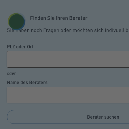
Zum Seiteninhalt springen
GESCHÄFTSKUNDEN
KUNDENPORTAL
Finden Sie Ihren Berater
MENÜ
Sie haben noch Fragen oder möchten sich indivuell b
So niedrig ist die
PLZ oder Ort
Erwerbsminderungsrente bei
Renteneintritt
oder
Name des Beraters
28.06.2023
Nicht jeder bleibt so gesund, dass er bis zur
Altersrente Vollzeit arbeiten kann. Allein letztes Jahr
Berater suchen
haben knapp 164.000 Personen erstmals eine
gesetzliche Erwerbsminderungsrente erhalten.