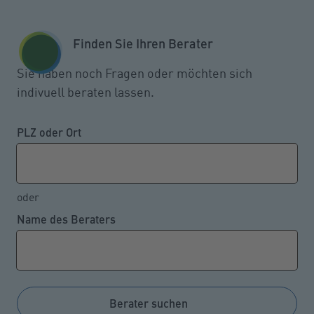
Zum Seiteninhalt springen
GESCHÄFTSKUNDEN
KUNDENPORTAL
Finden Sie Ihren Berater
MENÜ
Sie haben noch Fragen oder möchten sich
indivuell beraten lassen.
So schadenintensiv sind
„Rostlauben“
PLZ oder Ort
oder
17.03.2023
Name des Beraters
Oldtimer sind am seltensten in einen
Haftpflichtschaden verwickelt, 16 bis unter 23 Jahre
alte Personenkraftwagen am häufigsten. Bei Ersteren
ist der Schadendurchschnitt am höchsten, bei
Berater suchen
Letzteren der Schadenbedarf. Dieser fällt bei den