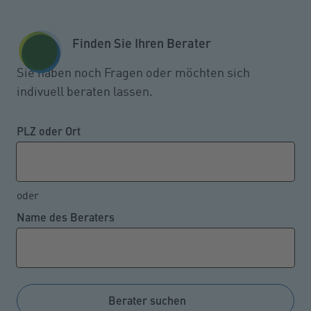
Zum Seiteninhalt springen
GESCHÄFTSKUNDEN
KUNDENPORTAL
Finden Sie Ihren Berater
MENÜ
Sie haben noch Fragen oder möchten sich
indivuell beraten lassen.
So werden die Betriebsferien
nicht zum Sicherheitsrisiko
PLZ oder Ort
oder
21.03.2023
Name des Beraters
Während der Betriebsferien oder eines saisonalen
Betriebsstillstands gibt es für ein Unternehmen zwar
weniger produktionsspezifische und
geschäftsbezogene Risiken. Im Vergleich zum
Berater suchen
Normalbetrieb bleiben allerdings einige Gefahren