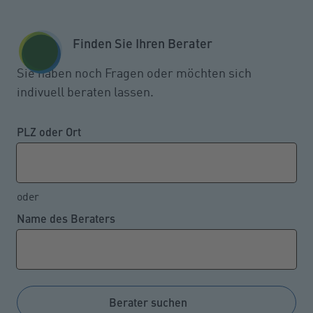
Zum Seiteninhalt springen
GESCHÄFTSKUNDEN
KUNDENPORTAL
Finden Sie Ihren Berater
MENÜ
Sie haben noch Fragen oder möchten sich
indivuell beraten lassen.
Stärkere Cyberbedrohung: Wie
Hacker arbeiten
PLZ oder Ort
oder
11.12.2023
Name des Beraters
Die Bedrohung durch Hackerangriffe wird immer
stärker. Die Kriminellen arbeiten vernetzt und
arbeitsteilig. Viele Angriffe werden erst nach
Monaten entdeckt, wie Experten in einer
Berater suchen
Veranstaltung veranschaulichten.