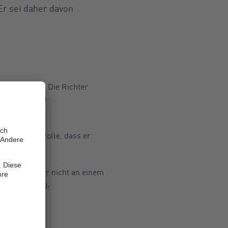
Er sei daher davon
ndet zurück. Die Richter
te und wusste
den durfte.
aher keine Rolle, dass er
 auch wenn er nicht an einem
ilsbegründung.