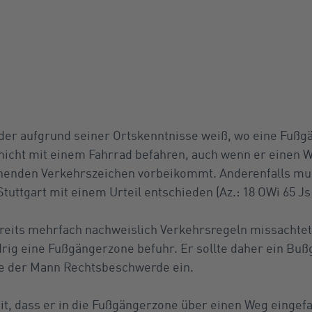
der aufgrund seiner Ortskenntnisse weiß, wo eine Fuß
e nicht mit einem Fahrrad befahren, auch wenn er einen 
nenden Verkehrszeichen vorbeikommt. Anderenfalls mus
tuttgart mit einem Urteil entschieden (Az.: 18 OWi 65 Js
ereits mehrfach nachweislich Verkehrsregeln missachtet
drig eine Fußgängerzone befuhr. Er sollte daher ein Buß
te der Mann Rechtsbeschwerde ein.
t, dass er in die Fußgängerzone über einen Weg eingef