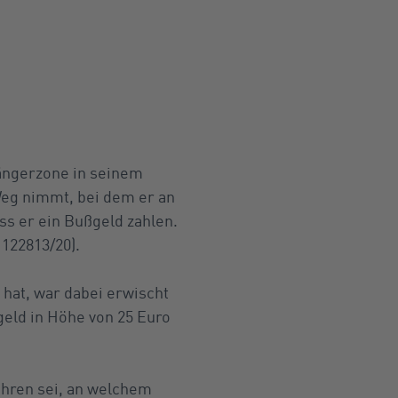
gängerzone in seinem
Weg nimmt, bei dem er an
s er ein Bußgeld zahlen.
 122813/20).
 hat, war dabei erwischt
geld in Höhe von 25 Euro
ahren sei, an welchem