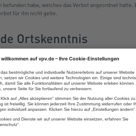
n befunden habe, welches das Verbot angeordnet hatte. 
bot für ihn nicht gelte.
de Ortskenntnis
ttgarter Amtsgericht. Es wies die Rechtsbeschwerde als unbegrü
Kläger aufgrund seiner Ortskenntnisse die Fußgängerzone kann
n müssen, dass sie auch von Fahrradfahrern nicht befahren wer
 Hauptseiten aus entsprechend beschildert gewesen. Es spiele d
abe, als er über einen Stichweg in die Zone einbog.
r verkehrsregelnden Anordnung hat, muss sich an diese halten,
en vorbeifährt, das diese anordnet“, heißt es dazu in der Urte