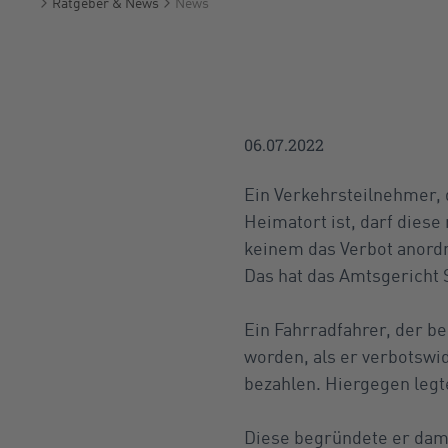
Ratgeber & News
News
Startseite
06.07.2022
Ein Verkehrsteilnehmer, 
Heimatort ist, darf dies
keinem das Verbot anord
Das hat das Amtsgericht S
Ein Fahrradfahrer, der b
worden, als er verbotswi
bezahlen. Hiergegen leg
Diese begründete er dami