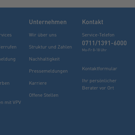
Unternehmen
Kontakt
rvices
Wir über uns
Service-Telefon
0711/1391-6000
derrufen
Struktur und Zahlen
Mo-Fr 8-18 Uhr
eldung
Nachhaltigkeit
Kontaktformular
Pressemeldungen
Finden Sie Ihren Berater
Ihr persönlicher
rben
Karriere
Berater vor Ort
Sie haben noch Fragen oder möchten sich
Offene Stellen
indivuell beraten lassen.
n mit VPV
PLZ oder Ort