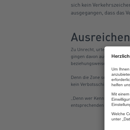
sich kein Verkehrszeiche
ausgegangen, dass das Ver
Ausreichen
Zu Unrecht, urteilte das Stu
gingen davon aus, dass der 
beziehungsweise hätte wisse
Denn die Zone sei von beiden
kein Verbotsschild passiert h
„Denn wer Kenntnis von eine
entsprechenden Verkehrszeich